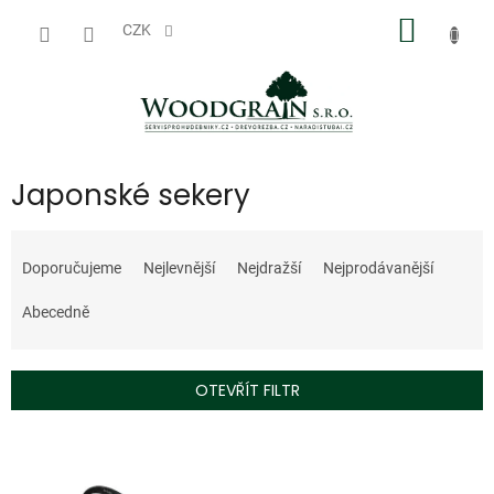
Přejít
NÁKUP
na
CZK
obsah
KOŠÍK
Japonské sekery
Ř
a
Doporučujeme
Nejlevnější
Nejdražší
Nejprodávanější
z
e
Abecedně
n
í
p
OTEVŘÍT FILTR
r
o
V
d
ý
u
p