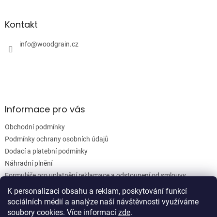
á
á
d
p
a
a
Kontakt
c
t
í
í
info
@
woodgrain.cz
p
r
v
k
y
v
ý
Informace pro vás
p
i
Obchodní podmínky
s
u
Podmínky ochrany osobních údajů
Dodací a platební podmínky
Náhradní plnění
Formuláře pro uplatnění reklamace a odstoupení od smlouvy
Moje objednávka
K personalizaci obsahu a reklam, poskytování funkcí
sociálních médií a analýze naší návštěvnosti využíváme
soubory cookies. Více informací
zde
.