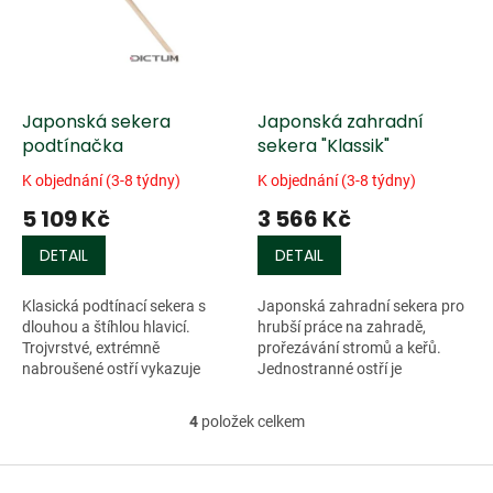
Japonská sekera
Japonská zahradní
podtínačka
sekera "Klassik"
K objednání (3-8 týdny)
K objednání (3-8 týdny)
5 109 Kč
3 566 Kč
DETAIL
DETAIL
Klasická podtínací sekera s
Japonská zahradní sekera pro
dlouhou a štíhlou hlavicí.
hrubší práce na zahradě,
Trojvrstvé, extrémně
prořezávání stromů a keřů.
nabroušené ostří vykazuje
Jednostranné ostří je
dokonalé řezné vlastnosti.
pravostranné a vykované ze
Řezná plocha je zhotovena z
dvou vrstev oceli. Řezná plocha
4
položek celkem
O
bílé papírové...
je vyrobena z...
v
l
Z