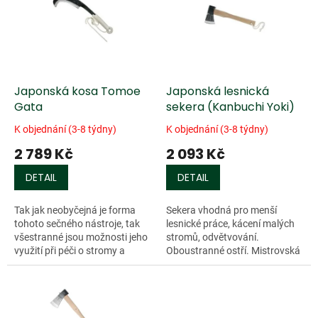
k
i
t
s
ů
p
r
o
d
Japonská kosa Tomoe
Japonská lesnická
u
Gata
sekera (Kanbuchi Yoki)
k
K objednání (3-8 týdny)
K objednání (3-8 týdny)
t
2 789 Kč
2 093 Kč
ů
DETAIL
DETAIL
Tak jak neobyčejná je forma
Sekera vhodná pro menší
tohoto sečného nástroje, tak
lesnické práce, kácení malých
všestranné jsou možnosti jeho
stromů, odvětvování.
využití při péči o stromy a
Oboustranné ostří. Mistrovská
zahradu. Díky jeho ostrému
práce. Sekera 710809:
břitu, masivnímu provedení a...
hmotnost hlavy 450 g, délka
ostří 77 mm, celková...