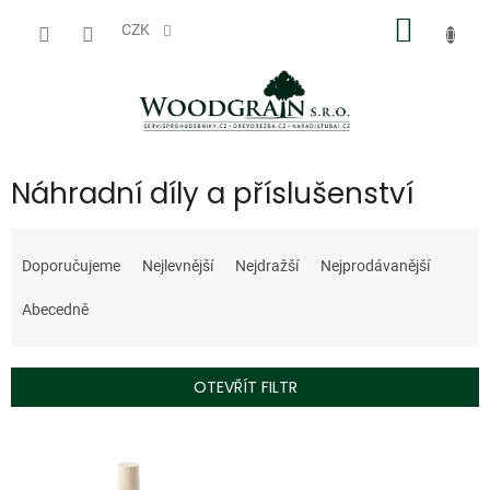
Přejít
NÁKUP
na
CZK
obsah
KOŠÍK
Náhradní díly a příslušenství
Ř
a
Doporučujeme
Nejlevnější
Nejdražší
Nejprodávanější
z
e
Abecedně
n
í
p
OTEVŘÍT FILTR
r
o
V
d
ý
u
p