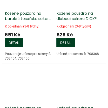
Kožené pouzdro na
Kožené pouzdro na
barokní tesařské sekery
dlabací sekeru DICK®
DICK®
K objednání (3-8 týdny)
K objednání (3-8 týdny)
651 Kč
528 Kč
DETAIL
DETAIL
Pouzdro je určené pro sekery č.
Určené pro sekeru č. 708368
708454, 708455.