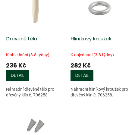
k
i
t
s
ů
p
r
o
d
Dřevěné tělo
Hliníkový kroužek
u
k
K objednání (3-8 týdny)
K objednání (3-8 týdny)
t
236 Kč
282 Kč
ů
DETAIL
DETAIL
Náhradní dřevěné tělo pro
Náhradní hliníkový kroužek pro
dřevěný klín č. 706258.
dřevěný klín č. 706258.