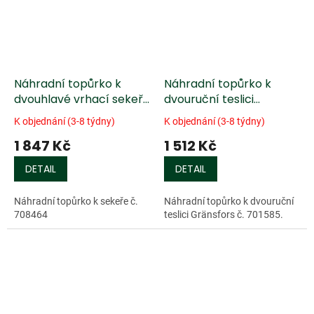
Náhradní topůrko k
Náhradní topůrko k
dvouhlavé vrhací sekeře
dvouruční teslici
Hultafors®
Gränsfors®, žlabovce
K objednání (3-8 týdny)
K objednání (3-8 týdny)
1 847 Kč
1 512 Kč
DETAIL
DETAIL
Náhradní topůrko k sekeře č.
Náhradní topůrko k dvouruční
708464
teslici Gränsfors č. 701585.