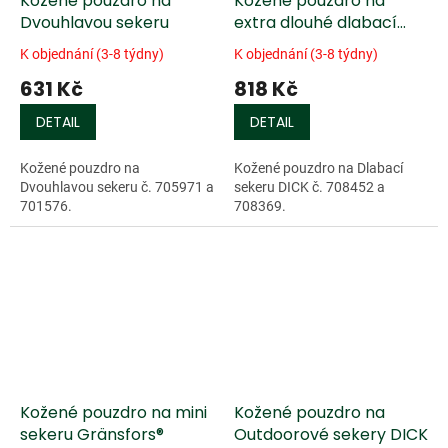
Kožené pouzdro na
Kožené pouzdro na
Dvouhlavou sekeru
extra dlouhé dlabací
sekery DICK®
K objednání (3-8 týdny)
K objednání (3-8 týdny)
631 Kč
818 Kč
DETAIL
DETAIL
Kožené pouzdro na
Kožené pouzdro na Dlabací
Dvouhlavou sekeru č. 705971 a
sekeru DICK č. 708452 a
701576.
708369.
Kožené pouzdro na mini
Kožené pouzdro na
sekeru Gränsfors®
Outdoorové sekery DICK