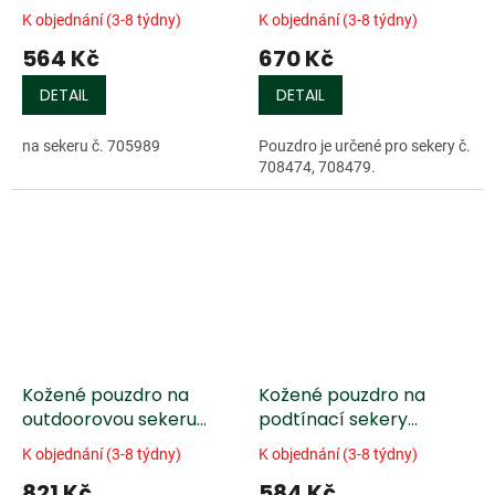
K objednání (3-8 týdny)
K objednání (3-8 týdny)
564 Kč
670 Kč
DETAIL
DETAIL
na sekeru č. 705989
Pouzdro je určené pro sekery č.
708474, 708479.
Kožené pouzdro na
Kožené pouzdro na
outdoorovou sekeru
podtínací sekery
Gränsfors®
Gränsfors®
K objednání (3-8 týdny)
K objednání (3-8 týdny)
821 Kč
584 Kč