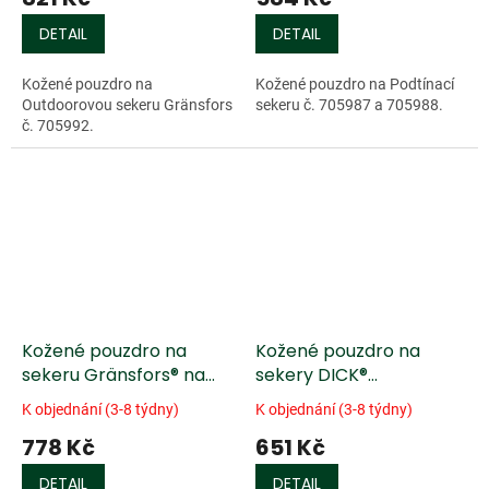
DETAIL
DETAIL
Kožené pouzdro na
Kožené pouzdro na Podtínací
Outdoorovou sekeru Gränsfors
sekeru č. 705987 a 705988.
č. 705992.
Kožené pouzdro na
Kožené pouzdro na
sekeru Gränsfors® na
sekery DICK®
žlaby
Dumstorfer Bart
K objednání (3-8 týdny)
K objednání (3-8 týdny)
778 Kč
651 Kč
DETAIL
DETAIL