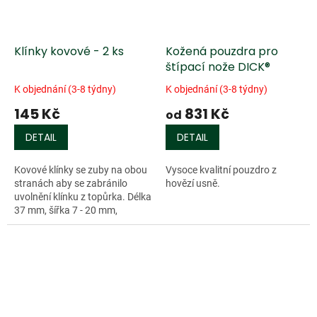
Klínky kovové - 2 ks
Kožená pouzdra pro
štípací nože DICK®
K objednání (3-8 týdny)
K objednání (3-8 týdny)
145 Kč
831 Kč
od
DETAIL
DETAIL
Kovové klínky se zuby na obou
Vysoce kvalitní pouzdro z
stranách aby se zabránilo
hovězí usně.
uvolnění klínku z topůrka. Délka
37 mm, šířka 7 - 20 mm,
tloušťka 5 mm.