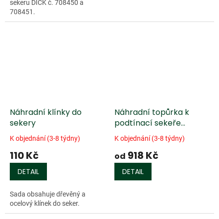
sekeru DICK č. 708450 a
708451.
Náhradní klínky do
Náhradní topůrka k
sekery
podtínací sekeře
Gränsfors®
K objednání (3-8 týdny)
K objednání (3-8 týdny)
110 Kč
918 Kč
od
DETAIL
DETAIL
Sada obsahuje dřevěný a
ocelový klínek do seker.