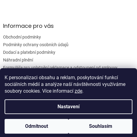
ý
p
i
s
Informace pro vás
u
Obchodní podmínky
Podmínky ochrany osobních údajů
Dodací a platební podmínky
Náhradní plnění
Formuláře pro uplatnění reklamace a odstoupení od smlouvy
Moje objednávka
K personalizaci obsahu a reklam, poskytování funkcí
sociálních médií a analýze naší návštěvnosti využíváme
soubory cookies. Více informací
zde
.
Vytvořil Shoptet
Nastavení
Copyright 2026
Woodgrain s.r.o.
. Všechna práva vyhrazena.
Odmítnout
Souhlasím
Upravit nastavení cookies