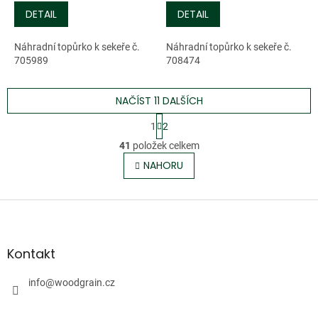
DETAIL
DETAIL
Náhradní topůrko k sekeře č.
Náhradní topůrko k sekeře č.
705989
708474
NAČÍST 11 DALŠÍCH
S
1
2
t
O
r
41
položek celkem
v
á
l
NAHORU
n
á
k
o
d
v
Z
a
á
c
á
n
í
p
í
p
a
Kontakt
r
t
v
í
info
@
woodgrain.cz
k
y
v