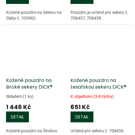
Kožené pouzdro na Sekeru na
Pouzdro je určené pro sekery č.
žlaby č. 705982.
708457, 708458.
Kožené pouzdro na
Kožené pouzdro na
široké sekery DICK®
tesařskou sekeru DICK®
Skladem
(1 ks)
K objednání (3-8 týdny)
1 446 Kč
651 Kč
DETAIL
DETAIL
Kožené pouzdro na Širokou
Určené pro sekeru č. 708456.