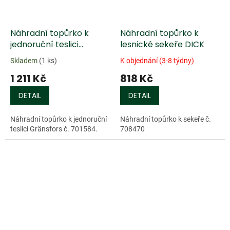
Náhradní topůrko k
Náhradní topůrko k
jednoruční teslici
lesnické sekeře DICK
Gränsfors®, žlabovce
Skladem
(1 ks)
K objednání (3-8 týdny)
1 211 Kč
818 Kč
DETAIL
DETAIL
Náhradní topůrko k jednoruční
Náhradní topůrko k sekeře č.
teslici Gränsfors č. 701584.
708470