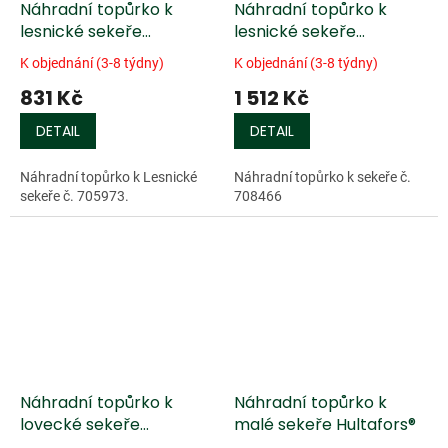
Náhradní topůrko k
Náhradní topůrko k
lesnické sekeře
lesnické sekeře
Gränsfors®
Hultafors®
K objednání (3-8 týdny)
K objednání (3-8 týdny)
831 Kč
1 512 Kč
DETAIL
DETAIL
Náhradní topůrko k Lesnické
Náhradní topůrko k sekeře č.
sekeře č. 705973.
708466
Náhradní topůrko k
Náhradní topůrko k
lovecké sekeře
malé sekeře Hultafors®
Hultafors®