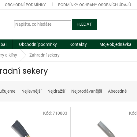
OBCHODNÍ PODMÍNKY
PODMÍNKY OCHRANY OSOBNÍCH ÚDAJŮ
HLEDAT
ubai
Obchodní podmínky
Kontakty
Moje objednávka
ry a klíny
Zahradní sekery
radní sekery
učujeme
Nejlevnější
Nejdražší
Nejprodávanější
Abecedně
Kód:
710803
Kód