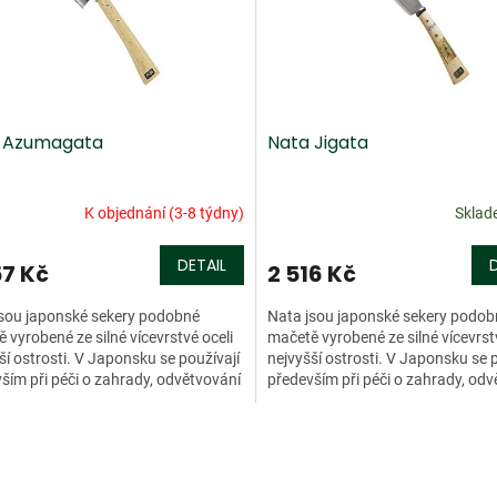
 Azumagata
Nata Jigata
K objednání (3-8 týdny)
Skla
DETAIL
57 Kč
2 516 Kč
sou japonské sekery podobné
Nata jsou japonské sekery podob
 vyrobené ze silné vícevrstvé oceli
mačetě vyrobené ze silné vícevrst
ší ostrosti. V Japonsku se používají
nejvyšší ostrosti. V Japonsku se 
ším při péči o zahrady, odvětvování
především při péči o zahrady, odv
ání...
a stříhání...
O
v
l
á