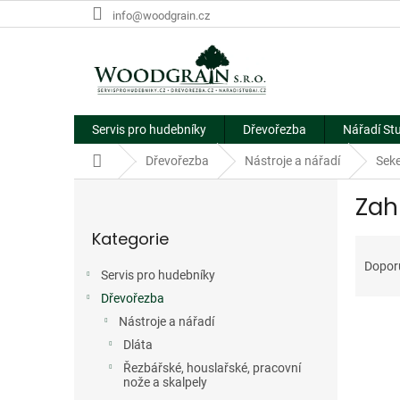
Přejít
info@woodgrain.cz
na
obsah
Servis pro hudebníky
Dřevořezba
Nářadí St
Domů
Dřevořezba
Nástroje a nářadí
Seke
P
Zah
o
Přeskočit
s
Kategorie
kategorie
Ř
t
a
r
Dopor
Servis pro hudebníky
z
a
e
Dřevořezba
n
V
n
n
Nástroje a nářadí
ý
í
í
Dláta
p
p
p
Řezbářské, houslařské, pracovní
i
r
a
nože a skalpely