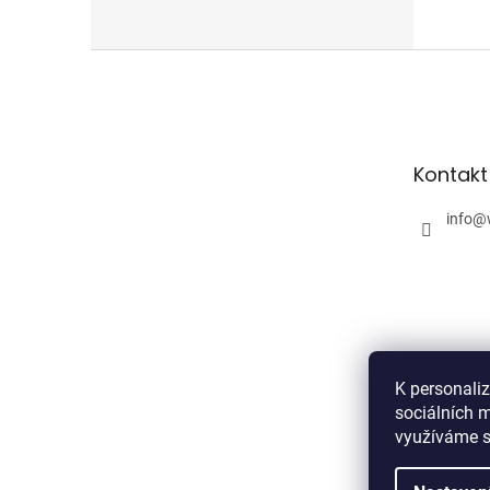
Z
á
p
a
t
Kontakt
í
info
@
K personali
sociálních m
využíváme s