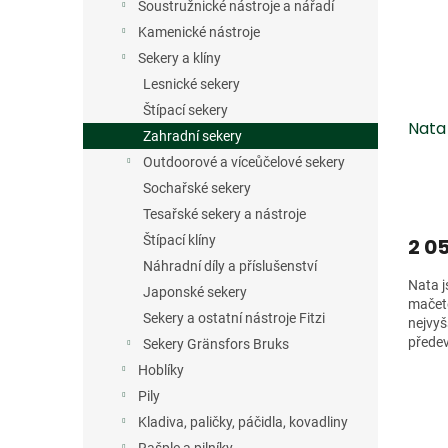
s
o
n
Soustružnické nástroje a nářadí
p
d
e
Kamenické nástroje
r
u
l
Sekery a klíny
o
k
d
t
Lesnické sekery
u
ů
Štípací sekery
Nata
k
Zahradní sekery
t
Outdoorové a víceůčelové sekery
ů
Sochařské sekery
Tesařské sekery a nástroje
Štípací klíny
2 0
Náhradní díly a příslušenství
Nata j
Japonské sekery
mačetě
Sekery a ostatní nástroje Fitzi
nejvyš
předev
Sekery Gränsfors Bruks
a stříh
Hoblíky
Pily
Kladiva, paličky, páčidla, kovadliny