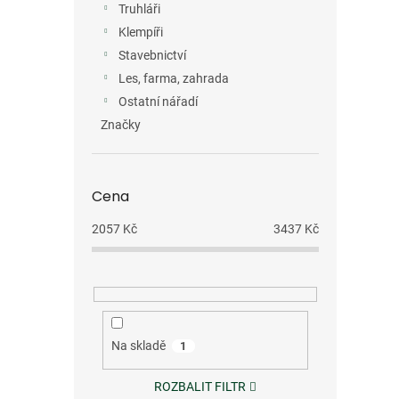
Truhláři
Klempíři
Stavebnictví
Les, farma, zahrada
Ostatní nářadí
Značky
Cena
2057
Kč
3437
Kč
Na skladě
1
ROZBALIT FILTR