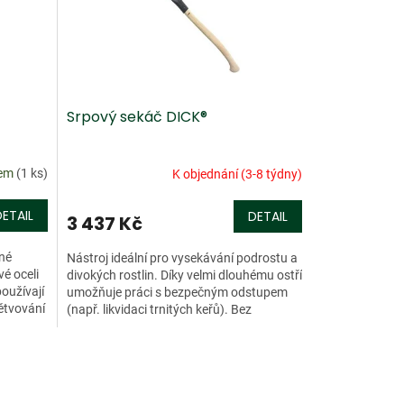
Srpový sekáč DICK®
dem
(1 ks)
K objednání (3-8 týdny)
DETAIL
DETAIL
3 437 Kč
né
Nástroj ideální pro vysekávání podrostu a
vé oceli
divokých rostlin. Díky velmi dlouhému ostří
používají
umožňuje práci s bezpečným odstupem
ětvování
(např. likvidaci trnitých keřů). Bez
problémů přesekne...