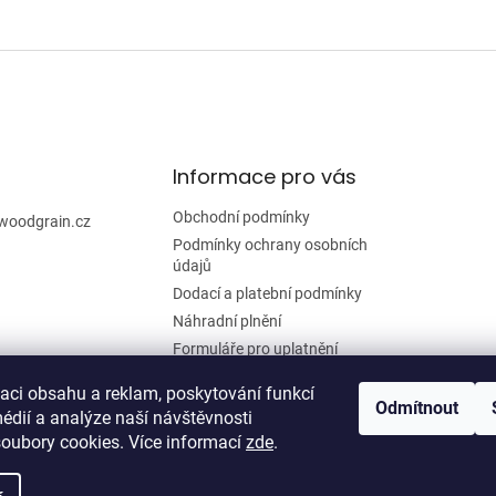
Informace pro vás
Obchodní podmínky
woodgrain.cz
Podmínky ochrany osobních
údajů
Dodací a platební podmínky
Náhradní plnění
Formuláře pro uplatnění
reklamace a odstoupení od
smlouvy
zaci obsahu a reklam, poskytování funkcí
Odmítnout
édií a analýze naší návštěvnosti
Moje objednávka
oubory cookies. Více informací
zde
.