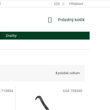
DODACÍ A PLATEBNÍ PODMÍNKY
CZK
NÁHRADNÍ PLNĚNÍ
Přihlášení
FORMUL
NÁKUPNÍ
Prázdný košík
KOŠÍK
Značky
3
položek celkem
:
710804
Kód:
708360