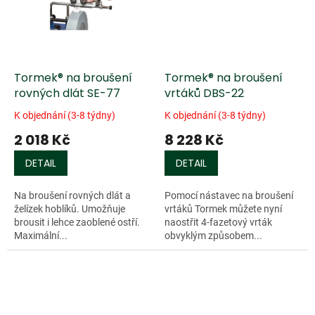
Tormek® na broušení
Tormek® na broušení
rovných dlát SE-77
vrtáků DBS-22
K objednání (3-8 týdny)
K objednání (3-8 týdny)
2 018 Kč
8 228 Kč
DETAIL
DETAIL
Na broušení rovných dlát a
Pomocí nástavec na broušení
želízek hoblíků. Umožňuje
vrtáků Tormek můžete nyní
brousit i lehce zaoblené ostří.
naostřit 4-fazetový vrták
Maximální...
obvyklým způsobem...
Doprodej