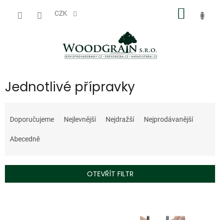
Přejít
NÁKUP
na
CZK
obsah
KOŠÍK
Jednotlivé přípravky
Ř
a
Doporučujeme
Nejlevnější
Nejdražší
Nejprodávanější
z
e
Abecedně
n
í
p
OTEVŘÍT FILTR
r
o
V
d
ý
u
p