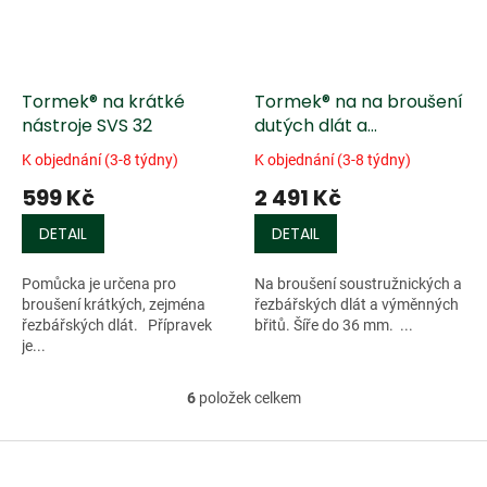
Tormek® na krátké
Tormek® na na broušení
nástroje SVS 32
dutých dlát a
výměnných břitů SVD-
K objednání (3-8 týdny)
K objednání (3-8 týdny)
186 R
599 Kč
2 491 Kč
DETAIL
DETAIL
Pomůcka je určena pro
Na broušení soustružnických a
broušení krátkých, zejména
řezbářských dlát a výměnných
řezbářských dlát. Přípravek
břitů. Šíře do 36 mm. ...
je...
6
položek celkem
O
v
l
Z
á
á