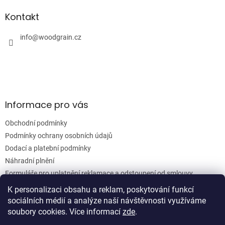
d
p
a
a
Kontakt
c
t
í
í
info
@
woodgrain.cz
p
r
v
k
y
v
ý
Informace pro vás
p
i
Obchodní podmínky
s
u
Podmínky ochrany osobních údajů
Dodací a platební podmínky
Náhradní plnění
Formuláře pro uplatnění reklamace a odstoupení od smlouvy
Moje objednávka
K personalizaci obsahu a reklam, poskytování funkcí
sociálních médií a analýze naší návštěvnosti využíváme
soubory cookies. Více informací
zde
.