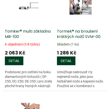
k
i
t
s
ů
p
r
o
d
Tomker® multi základna
Tormek® na broušení
u
MB-100
krátkých nožů SVM-00
k
K objednání (3-8 týdny)
Skladem
(1 ks)
t
2 063 Kč
1 286 Kč
ů
DETAIL
DETAIL
Podstavec pro ostření na boku
Umožňuje nabrousit i ty
diamantových kotoučů ( DF-
nejmenší nože, jako jsou
250; DC-250; DE-250 ) pro zcela
řezbářské nože a kapesní nože.
ploché hrany řezných nástrojů
Používá se v kombinaci s
bez dutého...
přípravkem na...