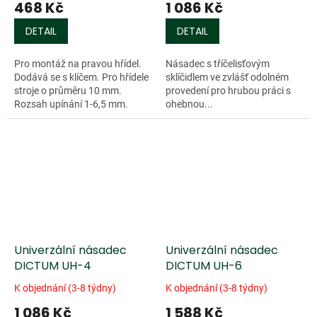
468 Kč
1 086 Kč
DETAIL
DETAIL
Pro montáž na pravou hřídel.
Násadec s tříčelisťovým
Dodává se s klíčem. Pro hřídele
sklíčidlem ve zvlášť odolném
stroje o průměru 10 mm.
provedení pro hrubou práci s
Rozsah upínání 1-6,5 mm.
ohebnou...
Univerzální násadec
Univerzální násadec
DICTUM UH-4
DICTUM UH-6
K objednání (3-8 týdny)
K objednání (3-8 týdny)
1 086 Kč
1 588 Kč