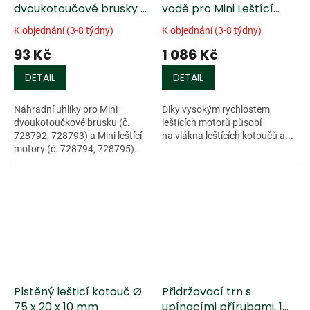
dvoukotoučové brusky a
vodě pro Mini Leštící
leštící motory
motor DICTUM PM 75
K objednání (3-8 týdny)
K objednání (3-8 týdny)
93 Kč
1 086 Kč
DETAIL
DETAIL
Náhradní uhlíky pro Mini
Díky vysokým rychlostem
dvoukotoučkové brusku (č.
leštících motorů působí
728792, 728793) a Mini leštící
na vlákna leštících kotoučů a...
motory (č. 728794, 728795).
Plstěný lešticí kotouč Ø
Přidržovací trn s
75 x 20 x 10 mm
upínacími přírubami, 1