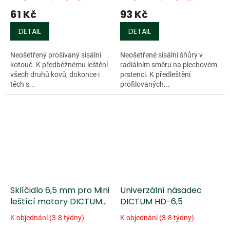
61 Kč
93 Kč
DETAIL
DETAIL
Neošetřený prošívaný sisální
Neošetřené sisální šňůry v
kotouč. K předběžnému leštění
radiálním směru na plechovém
všech druhů kovů, dokonce i
prstenci. K předleštění
těch s...
profilovaných...
Sklíčidlo 6,5 mm pro Mini
Univerzální násadec
leštící motory DICTUM
DICTUM HD-6,5
PM 75
K objednání (3-8 týdny)
K objednání (3-8 týdny)