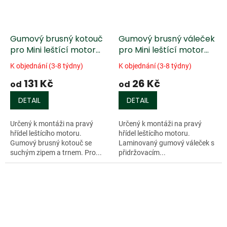
Gumový brusný kotouč
Gumový brusný váleček
pro Mini leštící motor
pro Mini leštící motor
DICTUM PM 75
DICTUM PM 75
K objednání (3-8 týdny)
K objednání (3-8 týdny)
131 Kč
26 Kč
od
od
DETAIL
DETAIL
Určený k montáži na pravý
Určený k montáži na pravý
hřídel leštícího motoru.
hřídel leštícího motoru.
Gumový brusný kotouč se
Laminovaný gumový váleček s
suchým zipem a trnem. Pro...
přidržovacím...