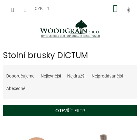
Přejít
NÁKUP
na
CZK
obsah
KOŠÍK
Stolní brusky DICTUM
Ř
a
Doporučujeme
Nejlevnější
Nejdražší
Nejprodávanější
z
e
Abecedně
n
í
p
OTEVŘÍT FILTR
r
o
V
d
ý
u
p