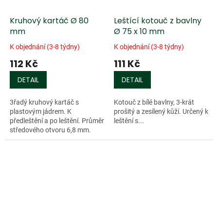
Kruhový kartáč Ø 80
Leštící kotouč z bavlny
mm
Ø 75 x 10 mm
K objednání (3-8 týdny)
K objednání (3-8 týdny)
112 Kč
111 Kč
DETAIL
DETAIL
3řadý kruhový kartáč s
Kotouč z bílé bavlny, 3-krát
plastovým jádrem. K
prošitý a zesílený kůží. Určený k
předleštění a po leštění. Průměr
leštění s...
středového otvoru 6,8 mm.
Max....