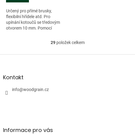
Určený pro přímé brusky,
flexibilní hřídele atd. Pro
upínání kotoučů se tředovým
otvorem 10 mm. Pomocí
dvou...
29
položek celkem
O
v
l
Z
á
á
d
p
a
a
Kontakt
c
t
í
í
info
@
woodgrain.cz
p
r
v
k
y
v
ý
Informace pro vás
p