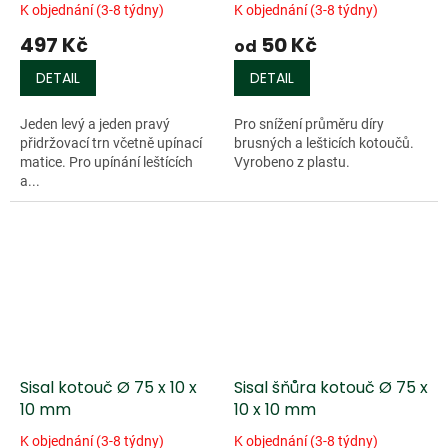
K objednání (3-8 týdny)
K objednání (3-8 týdny)
497 Kč
50 Kč
od
DETAIL
DETAIL
Jeden levý a jeden pravý
Pro snížení průměru díry
přidržovací trn včetně upínací
brusných a lešticích kotoučů.
matice. Pro upínání leštících
Vyrobeno z plastu.
a...
Sisal kotouč Ø 75 x 10 x
Sisal šňůra kotouč Ø 75 x
10 mm
10 x 10 mm
K objednání (3-8 týdny)
K objednání (3-8 týdny)