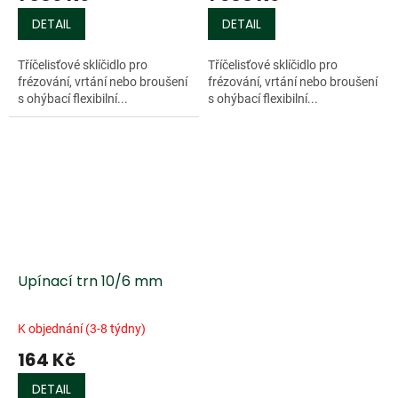
DETAIL
DETAIL
Tříčelisťové sklíčidlo pro
Tříčelisťové sklíčidlo pro
frézování, vrtání nebo broušení
frézování, vrtání nebo broušení
s ohýbací flexibilní...
s ohýbací flexibilní...
Upínací trn 10/6 mm
K objednání (3-8 týdny)
164 Kč
DETAIL