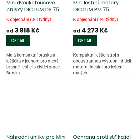
Mini dvoukotoučové
Mini leštící motory
brusky DICTUM DS 75
DICTUM PM 75
K objednání (3-8 týdny)
K objednání (3-8 týdny)
3 918 Kč
4 273 Kč
od
od
DETAIL
DETAIL
Malá kompaktní bruska a
Kompaktní lešticí stroj s
leštička v jednom pro menší
oboustrannou výstupní hřídelí
brusné, leštící a čistící práce.
motoru. Ideální pro leštění
Bruska...
malých...
Náhradní uhlíky pro Mini
Ochrana proti stříkající