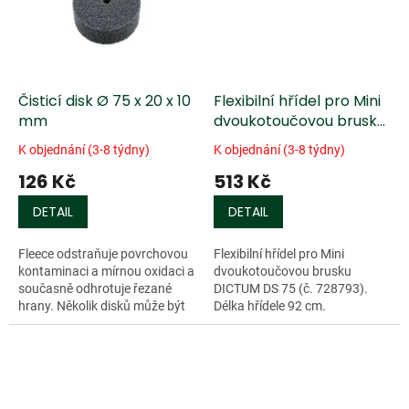
Čisticí disk Ø 75 x 20 x 10
Flexibilní hřídel pro Mini
mm
dvoukotoučovou brusku
DICTUM DS 75
K objednání (3-8 týdny)
K objednání (3-8 týdny)
126 Kč
513 Kč
DETAIL
DETAIL
Fleece odstraňuje povrchovou
Flexibilní hřídel pro Mini
kontaminaci a mírnou oxidaci a
dvoukotoučovou brusku
současně odhrotuje řezané
DICTUM DS 75 (č. 728793).
hrany. Několik disků může být
Délka hřídele 92 cm.
spojeno dohromady, aby
vytvořily...