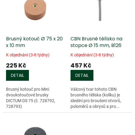
k
i
t
s
ů
p
r
o
d
Brusný kotouč Ø 75 x 20
CBN Brusné tělísko na
u
x 10 mm
stopce Ø 15 mm, B126
k
K objednání (3-8 týdny)
K objednání (3-8 týdny)
t
225 Kč
457 Kč
ů
DETAIL
DETAIL
Brusný kotouč pro Mini
Válcový tvar tohoto CBN
dvoukotoučové brusky
brusného tělíska (kolíku) je
DICTUM DS 75 (č. 728792,
ideální pro broušení otvorů,
728793)
poloměrů a obrysů a pro...