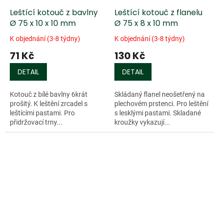
Leštící kotouč z bavlny
Leštící kotouč z flanelu
Ø 75 x 10 x 10 mm
Ø 75 x 8 x 10 mm
K objednání (3-8 týdny)
K objednání (3-8 týdny)
71 Kč
130 Kč
DETAIL
DETAIL
Kotouč z bílé bavlny 6krát
Skládaný flanel neošetřený na
prošitý. K leštění zrcadel s
plechovém prstenci. Pro leštění
leštícími pastami. Pro
s lesklými pastami. Skladané
přidržovací trny...
kroužky vykazují...