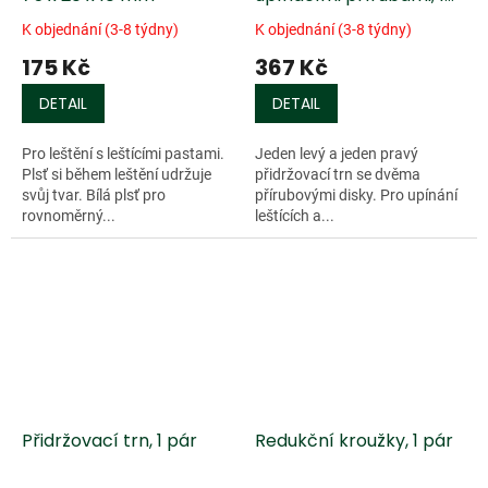
pár
K objednání (3-8 týdny)
K objednání (3-8 týdny)
175 Kč
367 Kč
DETAIL
DETAIL
Pro leštění s leštícími pastami.
Jeden levý a jeden pravý
Plsť si během leštění udržuje
přidržovací trn se dvěma
svůj tvar. Bílá plsť pro
přírubovými disky. Pro upínání
rovnoměrný...
leštících a...
Přidržovací trn, 1 pár
Redukční kroužky, 1 pár