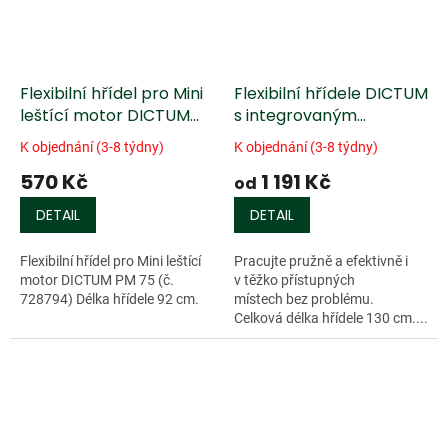
Flexibilní hřídel pro Mini
Flexibilní hřídele DICTUM
leštící motor DICTUM
s integrovaným
PM 75
sklíčidlem
K objednání (3-8 týdny)
K objednání (3-8 týdny)
570 Kč
1 191 Kč
od
DETAIL
DETAIL
Flexibilní hřídel pro Mini leštící
Pracujte pružně a efektivně i
motor DICTUM PM 75 (č.
v těžko přístupných
728794) Délka hřídele 92 cm.
místech bez problému.
Celková délka hřídele 130 cm....