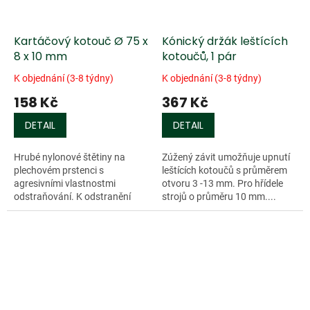
Kartáčový kotouč Ø 75 x
Kónický držák leštících
8 x 10 mm
kotoučů, 1 pár
K objednání (3-8 týdny)
K objednání (3-8 týdny)
158 Kč
367 Kč
DETAIL
DETAIL
Hrubé nylonové štětiny na
Zúžený závit umožňuje upnutí
plechovém prstenci s
leštících kotoučů s průměrem
agresivními vlastnostmi
otvoru 3 -13 mm. Pro hřídele
odstraňování. K odstranění
strojů o průměru 10 mm....
povrchových...