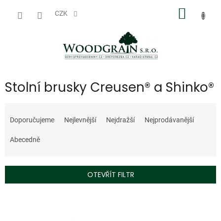
Přejít
NÁKUP
na
CZK
obsah
KOŠÍK
Stolní brusky Creusen® a Shinko®
Ř
a
Doporučujeme
Nejlevnější
Nejdražší
Nejprodávanější
z
e
Abecedně
n
í
p
OTEVŘÍT FILTR
r
o
V
d
ý
u
p