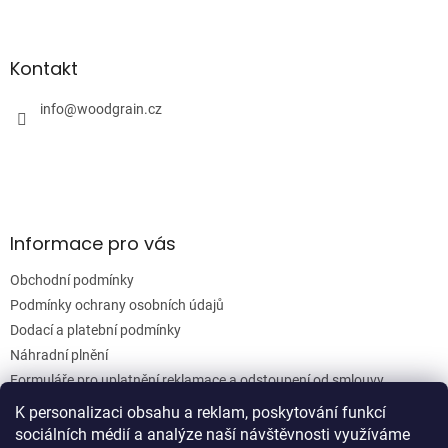
Z
á
á
d
p
a
a
Kontakt
c
t
í
í
info
@
woodgrain.cz
p
r
v
k
y
v
ý
Informace pro vás
p
i
Obchodní podmínky
s
u
Podmínky ochrany osobních údajů
Dodací a platební podmínky
Náhradní plnění
Formuláře pro uplatnění reklamace a odstoupení od smlouvy
Moje objednávka
K personalizaci obsahu a reklam, poskytování funkcí
sociálních médií a analýze naší návštěvnosti využíváme