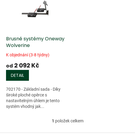
k
i
t
s
ů
p
r
o
d
Brusné systémy Oneway
u
Wolverine
k
K objednání (3-8 týdny)
t
2 092 Kč
ů
od
DETAIL
702170 - Základní sada - Díky
široké ploché opěrce s
nastavitelným úhlem je tento
systém vhodný jak...
1
položek celkem
O
v
l