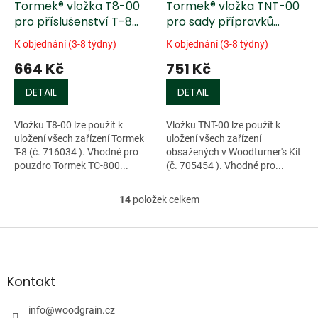
Tormek® vložka T8-00
Tormek® vložka TNT-00
pro příslušenství T-8
pro sady přípravků
T8-00
TNT-808
K objednání (3-8 týdny)
K objednání (3-8 týdny)
664 Kč
751 Kč
DETAIL
DETAIL
Vložku T8-00 lze použít k
Vložku TNT-00 lze použít k
uložení všech zařízení Tormek
uložení všech zařízení
T-8 (č. 716034 ). Vhodné pro
obsažených v Woodturner's Kit
pouzdro Tormek TC-800...
(č. 705454 ). Vhodné pro...
14
položek celkem
O
v
l
Z
á
á
d
p
a
a
Kontakt
c
t
í
í
info
@
woodgrain.cz
p