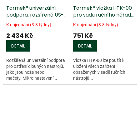
Tormek® univerzální
Tormek® vložka HTK-00
podpora, rozšířená US-
pro sadu ručního nářadí
430
HTK-806
K objednání (3-8 týdny)
K objednání (3-8 týdny)
2 434 Kč
751 Kč
DETAIL
DETAIL
Rozšířená univerzální podpora
Vložka HTK-00 lze použít k
pro ostření dlouhých nástrojů,
uložení všech zařízení
jako jsou nože nebo
obsažených v sadě ručních
mačety. Mikro nastavení...
nástrojů...