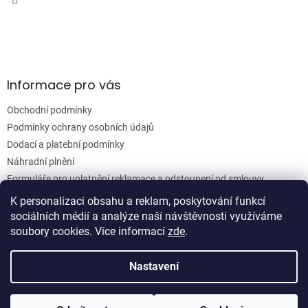
r
v
k
y
v
ý
Informace pro vás
p
i
Obchodní podmínky
s
u
Podmínky ochrany osobních údajů
Dodací a platební podmínky
Náhradní plnění
Formuláře pro uplatnění reklamace a odstoupení od smlouvy
Moje objednávka
K personalizaci obsahu a reklam, poskytování funkcí
sociálních médií a analýze naší návštěvnosti využíváme
soubory cookies. Více informací
zde
.
Vytvořil Shoptet
Nastavení
Copyright 2026
Woodgrain s.r.o.
. Všechna práva vyhrazena.