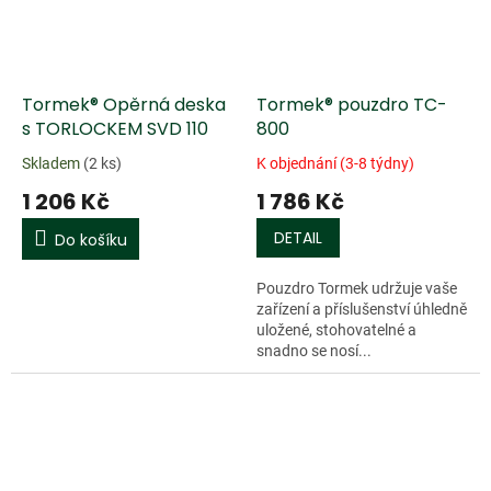
Tormek® Opěrná deska
Tormek® pouzdro TC-
s TORLOCKEM SVD 110
800
Skladem
(2 ks)
K objednání (3-8 týdny)
1 206 Kč
1 786 Kč
DETAIL
Do košíku
Pouzdro Tormek udržuje vaše
zařízení a příslušenství úhledně
uložené, stohovatelné a
snadno se nosí...