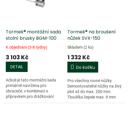
Tormek® montážní sada
Tormek® na broušení
stolní brusky BGM-100
nůžek SVX-150
K objednání (3-8 týdny)
Skladem
(2 ks)
3 103 Kč
1 332 Kč
DETAIL
Do košíku
Ačkoli je tato montážní sada
Pro všechny rovné nůžky.
primárně navržena pro
Demontovatelné nůžky na živý
obraceče, v kombinaci s
plot až do max. 200 mm.
přípravkem pro drážkování
Tloušťka čepele max. 9 mm
(SVD-186 R),...
Vhodný pro modely Tormek
2000-2006, 1200-1206, T-3, T-4,
T-7 a T-8.