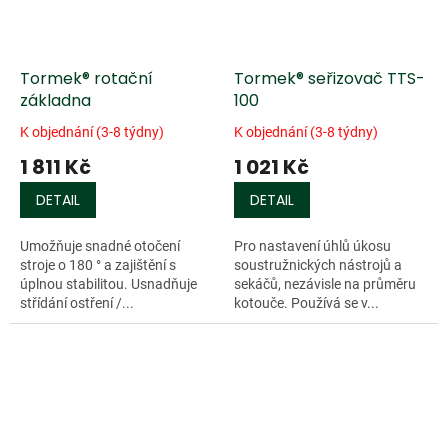
Tormek® rotační
Tormek® seřizovač TTS-
základna
100
K objednání (3-8 týdny)
K objednání (3-8 týdny)
1 811 Kč
1 021 Kč
DETAIL
DETAIL
Umožňuje snadné otočení
Pro nastavení úhlů úkosu
stroje o 180 ° a zajištění s
soustružnických nástrojů a
úplnou stabilitou. Usnadňuje
sekáčů, nezávisle na průměru
střídání ostření /...
kotouče. Používá se v...