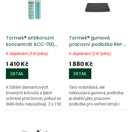
k
i
t
s
ů
p
r
o
d
Tormek® antikorozní
Tormek® gumová
u
koncentrát ACC-150,
pracovní podložka RM-
k
300 ml
533
K objednání (3-8 týdny)
K objednání (3-8 týdny)
t
1 410 Kč
1 880 Kč
ů
DETAIL
DETAIL
K čištění diamantových
Tato vodotěsná, ale
brusných kotoučů a jejich
neklouzavá gumová podložka
ochraně proti korozi, pokud se
je ideální jako pracovní
delší dobu nepoužívají. 2 x 150
podložka pro ostření strojů i
ml....
pro ruční...
Doprodej