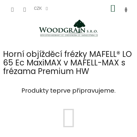
Přejít
NÁKUP
na
CZK
obsah
KOŠÍK
Horní objížděcí frézky MAFELL® LO
65 Ec MaxiMAX v MAFELL-MAX s
frézama Premium HW
Produkty teprve připravujeme.