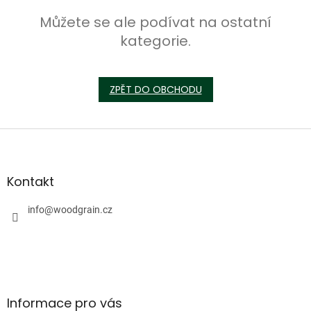
Můžete se ale podívat na ostatní
kategorie.
ZPĚT DO OBCHODU
Z
á
p
a
Kontakt
t
í
info
@
woodgrain.cz
Informace pro vás