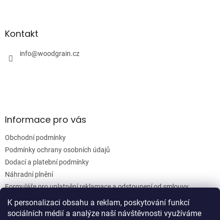
Z
á
á
d
p
a
a
Kontakt
c
t
í
í
info
@
woodgrain.cz
p
r
v
k
y
v
ý
Informace pro vás
p
i
Obchodní podmínky
s
u
Podmínky ochrany osobních údajů
Dodací a platební podmínky
Náhradní plnění
Formuláře pro uplatnění reklamace a odstoupení od smlouvy
Moje objednávka
K personalizaci obsahu a reklam, poskytování funkcí
sociálních médií a analýze naší návštěvnosti využíváme