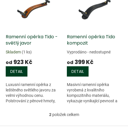
k
i
t
s
ů
p
r
o
d
Ramenní opěrka Tido -
Ramenní opěrka Tido
u
světlý javor
kompozit
k
Skladem
(1 ks)
Vyprodáno - nedostupné
t
923 Kč
399 Kč
ů
od
od
DETAIL
DETAIL
Luxusní ramenní opěrka z
Masivní ramenní opěrka
leštěného světlého javoru za
vyrobená z kvalitního
velmi výhodnou cenu.
kompozitního materiálu,
Polstrování z pěnové hmoty,
vykazuje vynikající pevnost a
nastavitelná ve všech směrech,
lehkost. Polstrování z pěnové
šrouby a úchyty vyrobeny z
hmoty, veškeré úchyty
2
položek celkem
O
kovu, pogumované...
vyrobeny z kovu,...
v
l