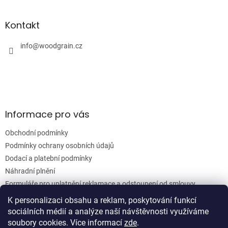
á
d
p
a
a
Kontakt
c
t
í
í
info
@
woodgrain.cz
p
r
v
k
y
v
ý
Informace pro vás
p
i
Obchodní podmínky
s
u
Podmínky ochrany osobních údajů
Dodací a platební podmínky
Náhradní plnění
Formuláře pro uplatnění reklamace a odstoupení od smlouvy
Moje objednávka
K personalizaci obsahu a reklam, poskytování funkcí
sociálních médií a analýze naší návštěvnosti využíváme
soubory cookies. Více informací
zde
.