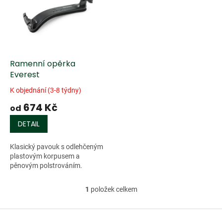
k
i
t
s
ů
p
r
o
d
Ramenní opěrka
u
Everest
k
K objednání (3-8 týdny)
t
674 Kč
ů
od
DETAIL
Klasický pavouk s odlehčeným
plastovým korpusem a
pěnovým polstrováním.
1
položek celkem
O
v
l
Z
á