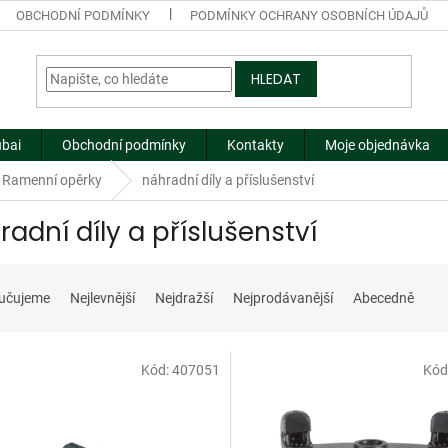
OBCHODNÍ PODMÍNKY
PODMÍNKY OCHRANY OSOBNÍCH ÚDAJŮ
HLEDAT
ubai
Obchodní podmínky
Kontakty
Moje objednávka
Ramenní opěrky
náhradní díly a příslušenství
radní díly a příslušenství
učujeme
Nejlevnější
Nejdražší
Nejprodávanější
Abecedně
Kód:
407051
Kód