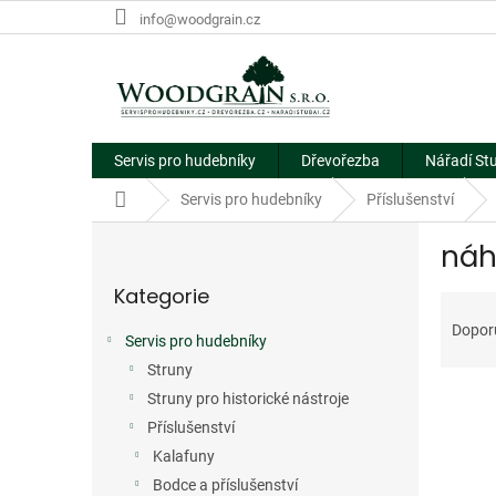
Přejít
info@woodgrain.cz
na
obsah
Servis pro hudebníky
Dřevořezba
Nářadí St
Domů
Servis pro hudebníky
Příslušenství
P
náh
o
Přeskočit
s
Kategorie
kategorie
Ř
t
a
r
Dopor
Servis pro hudebníky
z
a
e
Struny
n
V
n
n
Struny pro historické nástroje
ý
í
í
Příslušenství
p
p
p
Kalafuny
i
r
a
Bodce a příslušenství