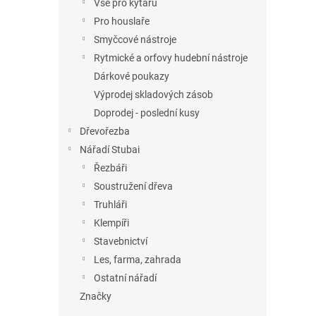
Vše pro kytaru
Pro houslaře
Smyčcové nástroje
Rytmické a orfovy hudební nástroje
Dárkové poukazy
Výprodej skladových zásob
Doprodej - poslední kusy
Dřevořezba
Nářadí Stubai
Řezbáři
Soustružení dřeva
Truhláři
Klempíři
Stavebnictví
Les, farma, zahrada
Ostatní nářadí
Značky