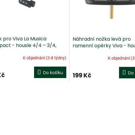
k pro Viva La Musica
Náhradní nožka levá pro
act - housle 4/4 – 3/4,
ramenní opěrky Viva - ho
 (levý)
4/4 - 3/4, viola
K objednání (3-8 týdny)
K objednání (3
Do košíku
Do 
Kč
199 Kč
O
v
l
á
d
a
c
í