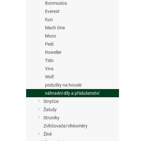
Bonmusica
Everest
Kun
Mach One
Muco
Pedi
Roweller
Tido
Viva
Wolf
podušky na housle
náhradní díly a příslušenství
Smyčce
Žaludy
Struníky
Zvlhčovače/vlhkoměry
Žíně