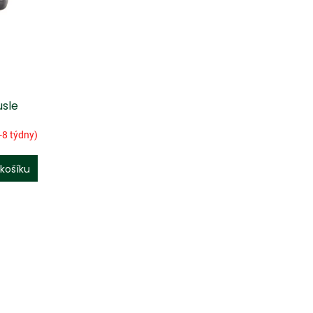
usle
-8 týdny)
košíku