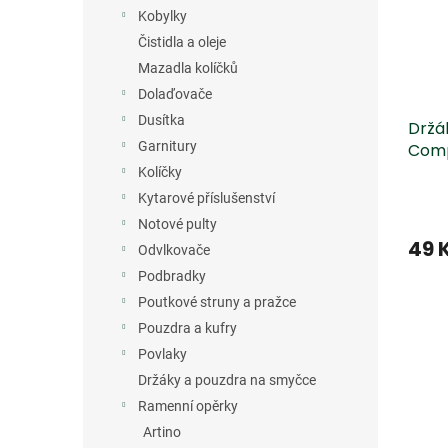
s
o
n
Kobylky
p
d
e
r
u
Čistidla a oleje
l
o
k
Mazadla kolíčků
d
t
Dolaďovače
u
ů
Dusítka
Držá
k
Garnitury
Comp
t
viola
ů
Kolíčky
Kytarové příslušenství
Notové pulty
49 
Odvlkovače
Podbradky
Poutkové struny a pražce
Pouzdra a kufry
Povlaky
Držáky a pouzdra na smyčce
Ramenní opěrky
Artino