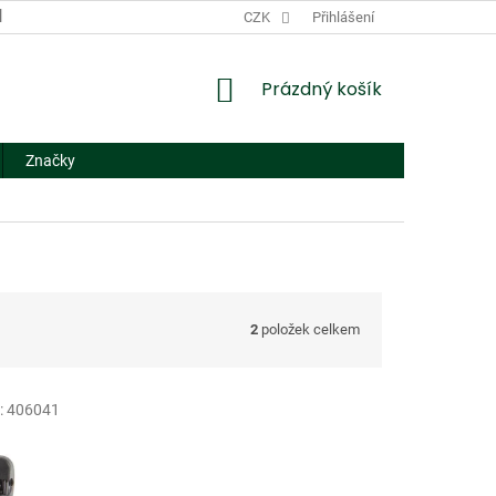
DODACÍ A PLATEBNÍ PODMÍNKY
CZK
NÁHRADNÍ PLNĚNÍ
Přihlášení
FORMUL
NÁKUPNÍ
Prázdný košík
KOŠÍK
Značky
2
položek celkem
:
406041