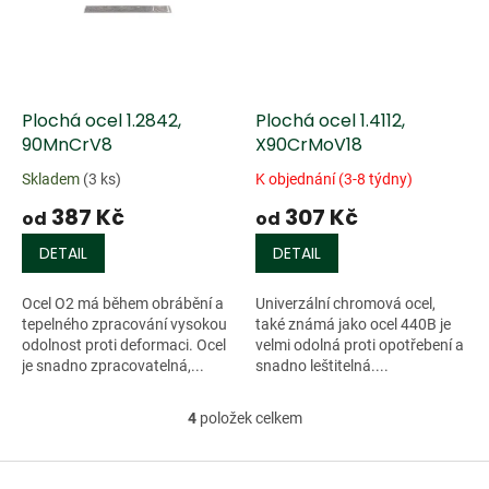
Plochá ocel 1.2842,
Plochá ocel 1.4112,
90MnCrV8
X90CrMoV18
Skladem
(3 ks)
K objednání (3-8 týdny)
387 Kč
307 Kč
od
od
DETAIL
DETAIL
Ocel O2 má během obrábění a
Univerzální chromová ocel,
tepelného zpracování vysokou
také známá jako ocel 440B je
odolnost proti deformaci. Ocel
velmi odolná proti opotřebení a
je snadno zpracovatelná,...
snadno leštitelná....
4
položek celkem
O
v
l
Z