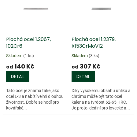
k
i
t
s
ů
p
r
o
d
Plochá ocel 1.2067,
Plochá ocel 1.2379,
u
102Cr6
X153CrMoV12
k
Skladem
(1 ks)
Skladem
(3 ks)
t
140 Kč
307 Kč
ů
od
od
DETAIL
DETAIL
Tato ocel je známá také jako
Díky vysokému obsahu uhlíku a
ocel L-3 a nabízí velmi dlouhou
chrómu může být tato ocel
životnost. Dobře se hodí pro
kalena na tvrdost 62-65 HRC.
kovářské...
Je proto ideální pro lovecké a...
Doprodej