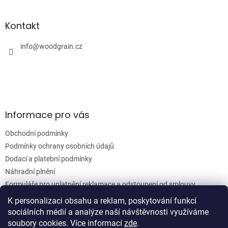
á
á
d
p
a
a
Kontakt
c
t
í
í
info
@
woodgrain.cz
p
r
v
k
y
v
ý
Informace pro vás
p
i
Obchodní podmínky
s
u
Podmínky ochrany osobních údajů
Dodací a platební podmínky
Náhradní plnění
Formuláře pro uplatnění reklamace a odstoupení od smlouvy
Moje objednávka
K personalizaci obsahu a reklam, poskytování funkcí
sociálních médií a analýze naší návštěvnosti využíváme
soubory cookies. Více informací
zde
.