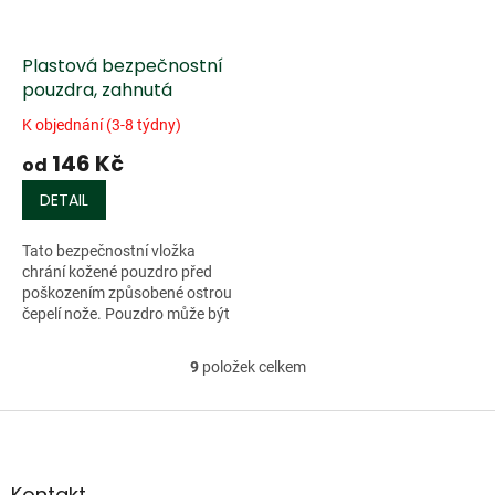
Plastová bezpečnostní
pouzdra, zahnutá
K objednání (3-8 týdny)
146 Kč
od
DETAIL
Tato bezpečnostní vložka
chrání kožené pouzdro před
poškozením způsobené ostrou
čepelí nože. Pouzdro může být
rozebráno dodatečně
upraveno pro různé tloušťky
9
položek celkem
O
čepelí.
v
l
Z
á
á
d
p
a
a
Kontakt