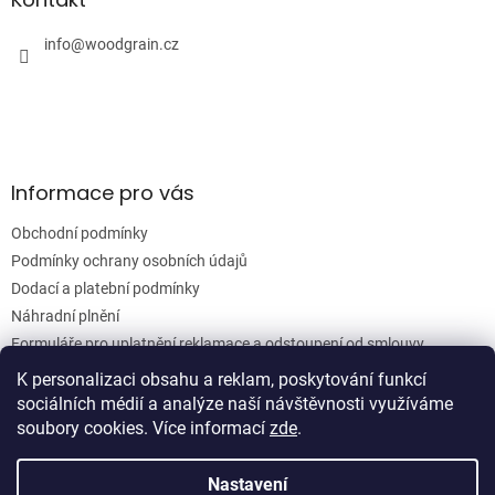
c
t
í
í
info
@
woodgrain.cz
p
r
v
k
y
v
ý
Informace pro vás
p
i
Obchodní podmínky
s
u
Podmínky ochrany osobních údajů
Dodací a platební podmínky
Náhradní plnění
Formuláře pro uplatnění reklamace a odstoupení od smlouvy
Moje objednávka
K personalizaci obsahu a reklam, poskytování funkcí
sociálních médií a analýze naší návštěvnosti využíváme
soubory cookies. Více informací
zde
.
Vytvořil Shoptet
Nastavení