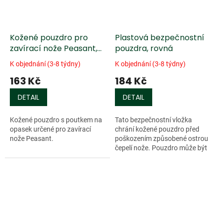
Kožené pouzdro pro
Plastová bezpečnostní
zavírací nože Peasant,
pouzdra, rovná
hnědé
K objednání (3-8 týdny)
K objednání (3-8 týdny)
163 Kč
184 Kč
DETAIL
DETAIL
Kožené pouzdro s poutkem na
Tato bezpečnostní vložka
opasek určené pro zavírací
chrání kožené pouzdro před
nože Peasant.
poškozením způsobené ostrou
čepelí nože. Pouzdro může být
rozebráno dodatečně
upraveno pro různé tloušťky
čepelí.