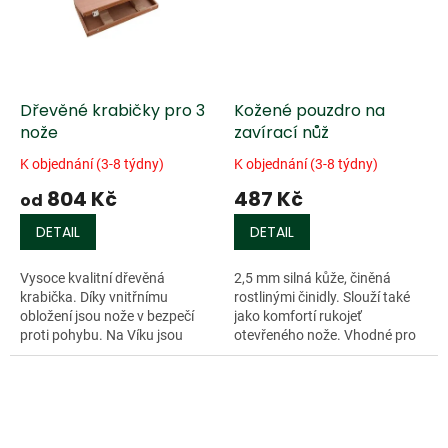
Dřevěné krabičky pro 3
Kožené pouzdro na
nože
zavírací nůž
K objednání (3-8 týdny)
K objednání (3-8 týdny)
804 Kč
487 Kč
od
DETAIL
DETAIL
Vysoce kvalitní dřevěná
2,5 mm silná kůže, činěná
krabička. Díky vnitřnímu
rostlinými činidly. Slouží také
obložení jsou nože v bezpečí
jako komfortí rukojeť
proti pohybu. Na Víku jsou
otevřeného nože. Vhodné pro
vytisknuté japonské znaky.
kapesní nože Higonokami.