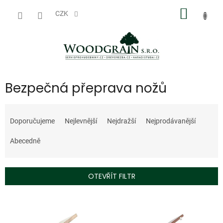
Přejít
NÁKUP
na
CZK
obsah
KOŠÍK
Bezpečná přeprava nožů
Ř
a
Doporučujeme
Nejlevnější
Nejdražší
Nejprodávanější
z
e
Abecedně
n
í
p
OTEVŘÍT FILTR
r
o
V
d
ý
u
p