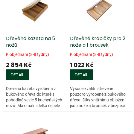
k
i
t
s
ů
p
r
o
d
Dřevěná kazeta na 5
Dřevěné krabičky pro 2
u
nožů
nože a 1 brousek
k
K objednání (3-8 týdny)
K objednání (3-8 týdny)
t
2 854 Kč
1 022 Kč
ů
DETAIL
DETAIL
Dřevěná kazeta vyrobená z
Vysoce kvalitní dřevěné
bukového dřeva do které s
pouzdro vyrobené z bukového
pohodlně vejde 5 kuchyňských
dřeva. Díky vnitřnímu obložení
nožů. Maximální délka čepele
jsou nože a brousek v bezpečí
nože může být max. 240 mm.
proti...