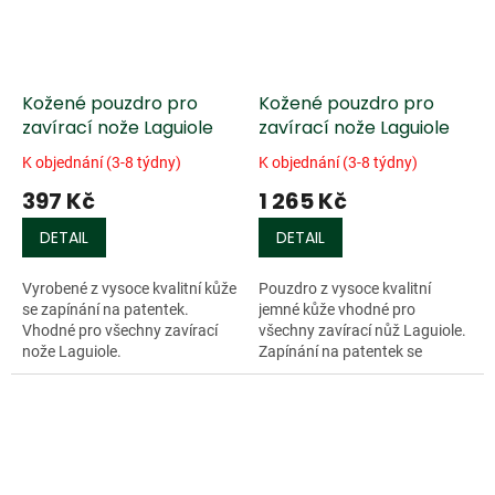
Kožené pouzdro pro
Kožené pouzdro pro
zavírací nože Laguiole
zavírací nože Laguiole
K objednání (3-8 týdny)
K objednání (3-8 týdny)
397 Kč
1 265 Kč
DETAIL
DETAIL
Vyrobené z vysoce kvalitní kůže
Pouzdro z vysoce kvalitní
se zapínání na patentek.
jemné kůže vhodné pro
Vhodné pro všechny zavírací
všechny zavírací nůž Laguiole.
nože Laguiole.
Zapínání na patentek se
zajištěním pomocí dřevěného
kolíčku. Pouzdro může být
nošené podélně a...