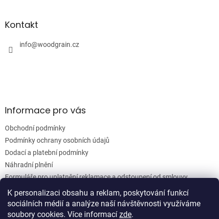
á
á
d
p
a
a
Kontakt
c
t
í
í
info
@
woodgrain.cz
p
r
v
k
y
v
ý
Informace pro vás
p
i
Obchodní podmínky
s
u
Podmínky ochrany osobních údajů
Dodací a platební podmínky
Náhradní plnění
Formuláře pro uplatnění reklamace a odstoupení od smlouvy
Moje objednávka
K personalizaci obsahu a reklam, poskytování funkcí
sociálních médií a analýze naší návštěvnosti využíváme
soubory cookies. Více informací
zde
.