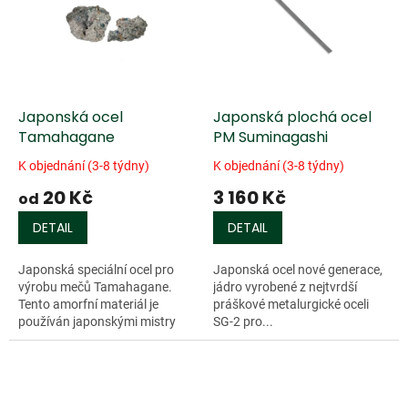
k
i
t
s
ů
p
r
o
d
Japonská ocel
Japonská plochá ocel
u
Tamahagane
PM Suminagashi
k
K objednání (3-8 týdny)
K objednání (3-8 týdny)
t
20 Kč
3 160 Kč
ů
od
DETAIL
DETAIL
Japonská speciální ocel pro
Japonská ocel nové generace,
výrobu mečů Tamahagane.
jádro vyrobené z nejtvrdší
Tento amorfní materiál je
práškové metalurgické oceli
používán japonskými mistry
SG-2 pro...
pro...