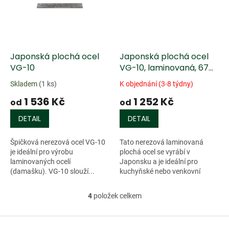
Japonská plochá ocel
Japonská plochá ocel
VG-10
VG-10, laminovaná, 67
vrstev
Skladem
(1 ks)
K objednání (3-8 týdny)
1 536 Kč
1 252 Kč
od
od
DETAIL
DETAIL
Špičková nerezová ocel VG-10
Tato nerezová laminovaná
je ideální pro výrobu
plochá ocel se vyrábí v
laminovaných ocelí
Japonsku a je ideální pro
(damašku). VG-10 slouží...
kuchyňské nebo venkovní
nože. Tato...
4
položek celkem
O
v
l
Z