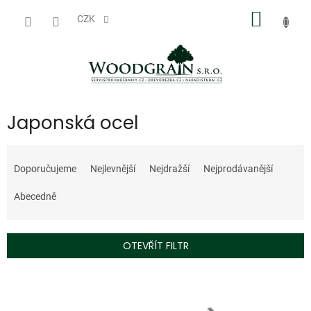
Přejít
NÁKUP
na
CZK
obsah
KOŠÍK
Japonská ocel
Ř
a
Doporučujeme
Nejlevnější
Nejdražší
Nejprodávanější
z
e
Abecedně
n
í
p
OTEVŘÍT FILTR
r
o
V
d
ý
u
p