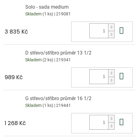
Solo - sada medium
Skladem
(1 ks)
| 219081
Do 
3 835 Kč
D střevo/stříbro průměr 13 1/2
Skladem
(2 ks)
| 219341
Do 
989 Kč
G střevo/stříbro průměr 16 1/2
Skladem
(1 ks)
| 219441
Do 
1 268 Kč