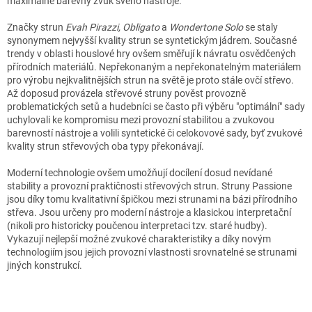
maximálně barevný zvuk svého nástroje.
Značky strun
Evah Pirazzi, Obligato
a
Wondertone Solo
se staly
synonymem nejvyšší kvality strun se syntetickým jádrem. Současné
trendy v oblasti houslové hry ovšem směřují k návratu osvědčených
přírodních materiálů. Nepřekonaným a nepřekonatelným materiálem
pro výrobu nejkvalitnějších strun na světě je proto stále ovčí střevo.
Až doposud provázela střevové struny pověst provozně
problematických setů a hudebníci se často při výběru "optimální" sady
uchylovali ke kompromisu mezi provozní stabilitou a zvukovou
barevností nástroje a volili syntetické či celokovové sady, byť zvukové
kvality strun střevových oba typy překonávají.
Moderní technologie ovšem umožňují docílení dosud nevídané
stability a provozní praktičnosti střevových strun. Struny Passione
jsou díky tomu kvalitativní špičkou mezi strunami na bázi přírodního
střeva. Jsou určeny pro moderní nástroje a klasickou interpretační
(nikoli pro historicky poučenou interpretaci tzv. staré hudby).
Vykazují nejlepší možné zvukové charakteristiky a díky novým
technologiím jsou jejich provozní vlastnosti srovnatelné se strunami
jiných konstrukcí.