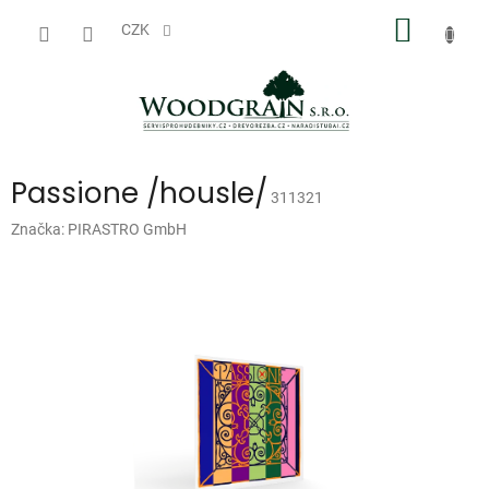
Přejít
NÁKUP
na
CZK
obsah
KOŠÍK
Passione /housle/
311321
Značka:
PIRASTRO GmbH