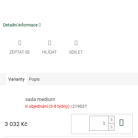
Detailní informace
ZEPTAT SE
HLÍDAT
SDÍLET
Varianty
Popis
sada medium
K objednání (3-8 týdny)
| 219021
Do 
3 032 Kč