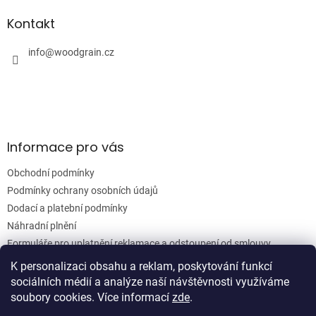
d
p
a
a
Kontakt
c
t
í
í
info
@
woodgrain.cz
p
r
v
k
y
v
ý
Informace pro vás
p
i
Obchodní podmínky
s
u
Podmínky ochrany osobních údajů
Dodací a platební podmínky
Náhradní plnění
Formuláře pro uplatnění reklamace a odstoupení od smlouvy
Moje objednávka
K personalizaci obsahu a reklam, poskytování funkcí
sociálních médií a analýze naší návštěvnosti využíváme
soubory cookies. Více informací
zde
.