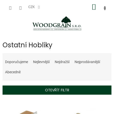
Přejít
NÁKUP
na
CZK
obsah
KOŠÍK
Ostatní Hoblíky
Ř
a
Doporučujeme
Nejlevnější
Nejdražší
Nejprodávanější
z
e
Abecedně
n
í
p
OTEVŘÍT FILTR
r
o
V
d
ý
u
p