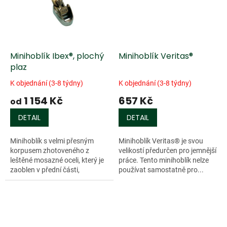
Minihoblík Ibex®, plochý
Minihoblík Veritas®
plaz
K objednání (3-8 týdny)
K objednání (3-8 týdny)
1 154 Kč
657 Kč
od
DETAIL
DETAIL
Minihoblík s velmi přesným
Minihoblík Veritas® je svou
korpusem zhotoveného z
velikostí předurčen pro jemnější
leštěné mosazné oceli, který je
práce. Tento minihoblík nelze
zaoblen v přední části,
používat samostatně pro...
vybaven...