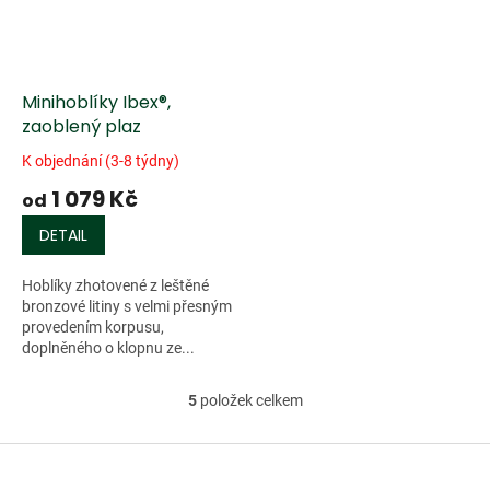
Minihoblíky Ibex®,
zaoblený plaz
K objednání (3-8 týdny)
1 079 Kč
od
DETAIL
Hoblíky zhotovené z leštěné
bronzové litiny s velmi přesným
provedením korpusu,
doplněného o klopnu ze...
5
položek celkem
O
v
l
Z
á
á