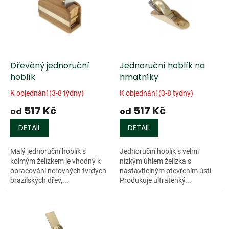
k
i
t
s
ů
p
r
o
d
Dřevěný jednoruční
Jednoruční hoblík na
u
hoblík
hmatníky
k
K objednání (3-8 týdny)
K objednání (3-8 týdny)
t
517 Kč
517 Kč
ů
od
od
DETAIL
DETAIL
Malý jednoruční hoblík s
Jednoruční hoblík s velmi
kolmým želízkem je vhodný k
nízkým úhlem želízka s
opracování nerovných tvrdých
nastavitelným otevřením ústí.
brazilských dřev,...
Produkuje ultratenký...