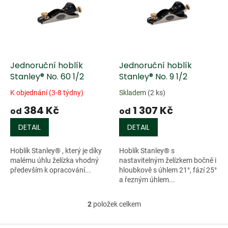
k
i
t
s
ů
p
r
o
d
Jednoruční hoblík
Jednoruční hoblík
u
Stanley® No. 60 1/2
Stanley® No. 9 1/2
k
K objednání (3-8 týdny)
Skladem
(2 ks)
t
384 Kč
1 307 Kč
ů
od
od
DETAIL
DETAIL
Hoblík Stanley® , který je díky
Hoblík Stanley® s
malému úhlu želízka vhodný
nastavitelným želízkem bočně i
především k opracování...
hloubkově s úhlem 21°, fází 25°
a řezným úhlem...
2
položek celkem
O
v
l