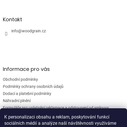
Z
á
á
d
p
a
a
Kontakt
c
t
í
í
info
@
woodgrain.cz
p
r
v
k
y
v
ý
Informace pro vás
p
i
Obchodní podmínky
s
u
Podmínky ochrany osobních údajů
Dodací a platební podmínky
Náhradní plnění
Formuláře pro uplatnění reklamace a odstoupení od smlouvy
Moje objednávka
K personalizaci obsahu a reklam, poskytování funkcí
sociálních médií a analýze naší návštěvnosti využíváme