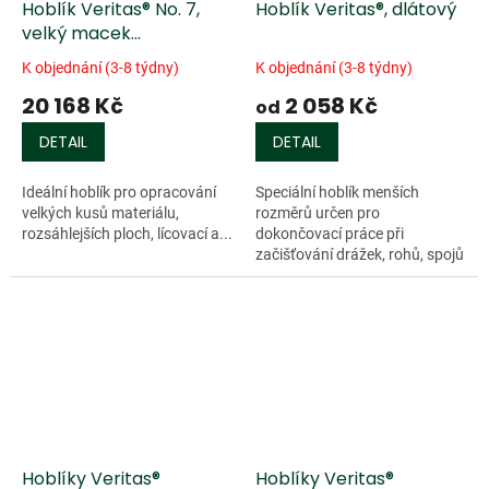
Hoblík Veritas® No. 7,
Hoblík Veritas®, dlátový
velký macek
(zakázkový)
K objednání (3-8 týdny)
K objednání (3-8 týdny)
20 168 Kč
2 058 Kč
od
DETAIL
DETAIL
Ideální hoblík pro opracování
Speciální hoblík menších
velkých kusů materiálu,
rozměrů určen pro
rozsáhlejších ploch, lícovací a...
dokončovací práce při
začišťování drážek, rohů, spojů
a...
Doprodej
Hoblíky Veritas®
Hoblíky Veritas®