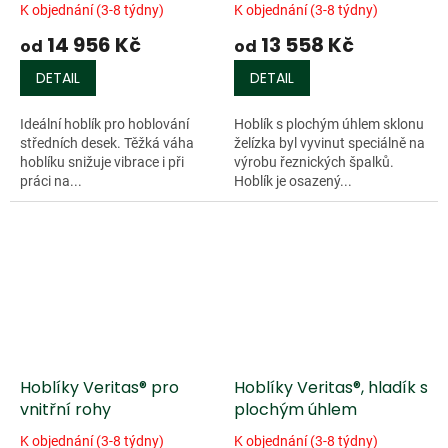
K objednání (3-8 týdny)
K objednání (3-8 týdny)
14 956 Kč
13 558 Kč
od
od
DETAIL
DETAIL
Ideální hoblík pro hoblování
Hoblík s plochým úhlem sklonu
středních desek. Těžká váha
želízka byl vyvinut speciálně na
hoblíku snižuje vibrace i při
výrobu řeznických špalků.
práci na...
Hoblík je osazený...
Hoblíky Veritas® pro
Hoblíky Veritas®, hladík s
vnitřní rohy
plochým úhlem
K objednání (3-8 týdny)
K objednání (3-8 týdny)