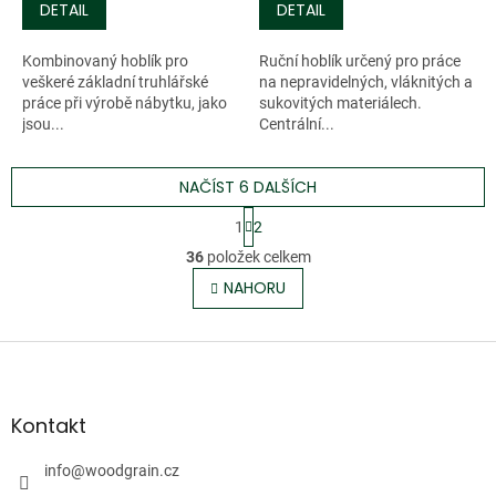
DETAIL
DETAIL
Kombinovaný hoblík pro
Ruční hoblík určený pro práce
veškeré základní truhlářské
na nepravidelných, vláknitých a
práce při výrobě nábytku, jako
sukovitých materiálech.
jsou...
Centrální...
NAČÍST 6 DALŠÍCH
S
1
2
t
O
r
36
položek celkem
v
á
l
NAHORU
n
á
k
o
d
v
Z
a
á
c
á
n
í
p
í
p
a
Kontakt
r
t
v
í
info
@
woodgrain.cz
k