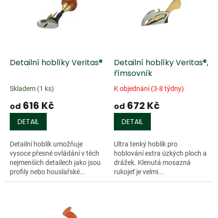
k
i
t
s
ů
p
r
o
d
Detailní hoblíky Veritas®
Detailní hoblíky Veritas®,
u
římsovník
k
Skladem
(1 ks)
K objednání (3-8 týdny)
t
616 Kč
672 Kč
ů
od
od
DETAIL
DETAIL
Detailní hoblík umožňuje
Ultra tenký hoblík pro
vysoce přesné ovládání v těch
hoblování extra úzkých ploch a
nejmenších detailech jako jsou
drážek. Klenutá mosazná
profily nebo houslařské...
rukojeť je velmi...