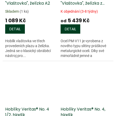
"Vlaštovka", želízka A2
"Vlaštovka", želízka z
oceli PM-V11
Skladem
(1 ks)
K objednání (3-8 týdny)
1 089 Kč
5 439 Kč
od
DETAIL
DETAIL
Hoblík vlaštovka ve třech
Ocel PM-V11 je vyrobena z
provedeních plazu a želízka.
nového typu slitiny práškové
Jedná se o klasický obráběcí
metalurgické oceli. Díky své
nástroj pro...
mimořádně jemné a
rovnoměrné struktuře
materiálu a vysoké tvrdosti
(HRC 61-63) dosahuje tato...
Hoblíky Veritas® No. 4
Hoblíky Veritas® No. 4,
1/2, hladík
hladík