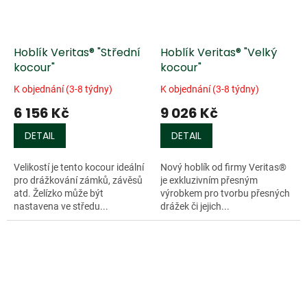
Hoblík Veritas® "Střední
Hoblík Veritas® "Velký
kocour"
kocour"
K objednání (3-8 týdny)
K objednání (3-8 týdny)
6 156 Kč
9 026 Kč
DETAIL
DETAIL
Velikostí je tento kocour ideální
Nový hoblík od firmy Veritas®
pro drážkování zámků, závěsů
je exkluzivním přesným
atd. Želízko může být
výrobkem pro tvorbu přesných
nastavena ve středu...
drážek či jejich...