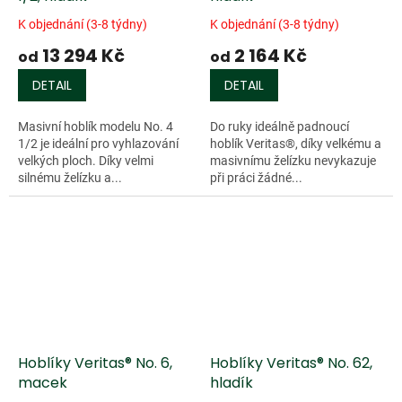
K objednání (3-8 týdny)
K objednání (3-8 týdny)
13 294 Kč
2 164 Kč
od
od
DETAIL
DETAIL
Masivní hoblík modelu No. 4
Do ruky ideálně padnoucí
1/2 je ideální pro vyhlazování
hoblík Veritas®, díky velkému a
velkých ploch. Díky velmi
masivnímu želízku nevykazuje
silnému želízku a...
při práci žádné...
Hoblíky Veritas® No. 6,
Hoblíky Veritas® No. 62,
macek
hladík