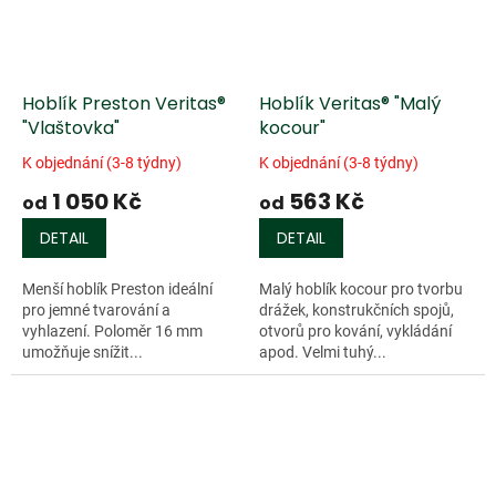
Hoblík Preston Veritas®
Hoblík Veritas® "Malý
"Vlaštovka"
kocour"
K objednání (3-8 týdny)
K objednání (3-8 týdny)
1 050 Kč
563 Kč
od
od
DETAIL
DETAIL
Menší hoblík Preston ideální
Malý hoblík kocour pro tvorbu
pro jemné tvarování a
drážek, konstrukčních spojů,
vyhlazení. Poloměr 16 mm
otvorů pro kování, vykládání
umožňuje snížit...
apod. Velmi tuhý...