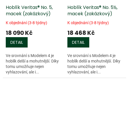
Hoblík Veritas® No. 5,
Hoblík Veritas® No. 5½,
macek (zakázkový)
macek (zakázkový)
K objednání (3-8 týdny)
K objednání (3-8 týdny)
18 090 Kč
18 468 Kč
DETAIL
DETAIL
Ve srovnání s Modelem 4 je
Ve srovnání s Modelem 4 je
hoblík delší a mohutnější. Díky
hoblík delší a mohutnější. Díky
tomu umožňuje nejen
tomu umožňuje nejen
vyhlazování, ale i...
vyhlazování, ale i...