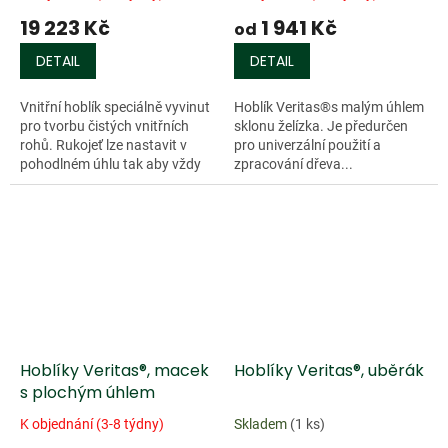
19 223 Kč
1 941 Kč
od
DETAIL
DETAIL
Vnitřní hoblík speciálně vyvinut
Hoblík Veritas®s malým úhlem
pro tvorbu čistých vnitřních
sklonu želízka. Je předurčen
rohů. Rukojeť lze nastavit v
pro univerzální použití a
pohodlném úhlu tak aby vždy
zpracování dřeva...
padla do...
Hoblíky Veritas®, macek
Hoblíky Veritas®, uběrák
s plochým úhlem
K objednání (3-8 týdny)
Skladem
(1 ks)