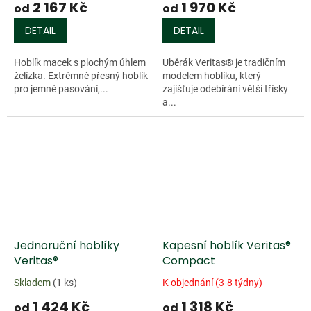
2 167 Kč
1 970 Kč
od
od
DETAIL
DETAIL
Hoblík macek s plochým úhlem
Uběrák Veritas® je tradičním
želízka. Extrémně přesný hoblík
modelem hoblíku, který
pro jemné pasování,...
zajišťuje odebírání větší třísky
a...
Jednoruční hoblíky
Kapesní hoblík Veritas®
Veritas®
Compact
Skladem
(1 ks)
K objednání (3-8 týdny)
1 424 Kč
1 318 Kč
od
od