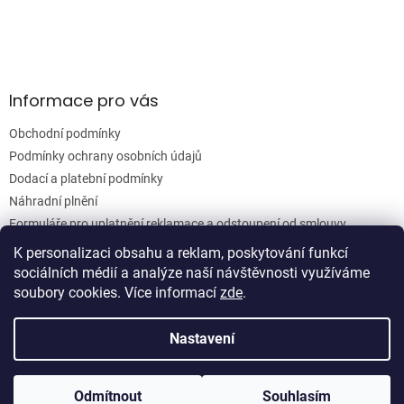
y
v
ý
p
i
s
Informace pro vás
u
Obchodní podmínky
Podmínky ochrany osobních údajů
Dodací a platební podmínky
Náhradní plnění
Formuláře pro uplatnění reklamace a odstoupení od smlouvy
Moje objednávka
K personalizaci obsahu a reklam, poskytování funkcí
sociálních médií a analýze naší návštěvnosti využíváme
soubory cookies. Více informací
zde
.
Vytvořil Shoptet
Nastavení
Copyright 2026
Woodgrain s.r.o.
. Všechna práva vyhrazena.
Odmítnout
Souhlasím
Upravit nastavení cookies