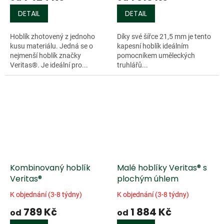
DETAIL
DETAIL
Hoblík zhotovený z jednoho
Díky své šířce 21,5 mm je tento
kusu materiálu. Jedná se o
kapesní hoblík ideálním
nejmenší hoblík značky
pomocníkem uměleckých
Veritas®. Je ideální pro...
truhlářů...
Kombinovaný hoblík
Malé hoblíky Veritas® s
Veritas®
plochým úhlem
K objednání (3-8 týdny)
K objednání (3-8 týdny)
789 Kč
1 884 Kč
od
od