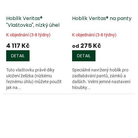
Hoblík Veritas®
Hoblík Veritas® na panty
"Vlaštovka", nízký úhel
K objednání (3-8 týdny)
K objednání (3-8 týdny)
4 117 Kč
275 Kč
od
DETAIL
DETAIL
Tuto vlaštovku právě díky
Speciálně navržený hoblík pro
uložení želízka (nízkému
zadlabávání pantů, zámků a
řeznému úhlu) můžete použít
dalších. Velmi jemné nastavení
jak na...
hloubky...