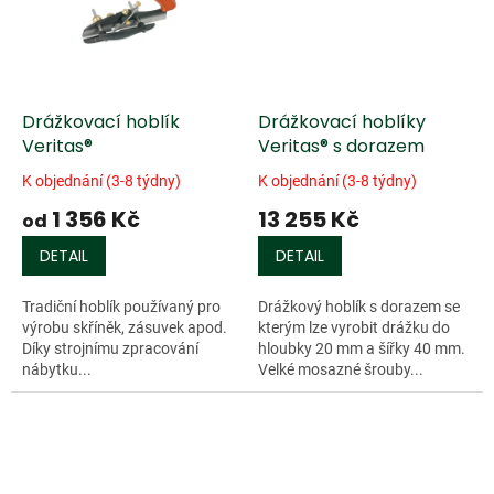
Drážkovací hoblík
Drážkovací hoblíky
Veritas®
Veritas® s dorazem
K objednání (3-8 týdny)
K objednání (3-8 týdny)
1 356 Kč
13 255 Kč
od
DETAIL
DETAIL
Tradiční hoblík používaný pro
Drážkový hoblík s dorazem se
výrobu skříněk, zásuvek apod.
kterým lze vyrobit drážku do
Díky strojnímu zpracování
hloubky 20 mm a šířky 40 mm.
nábytku...
Velké mosazné šrouby...