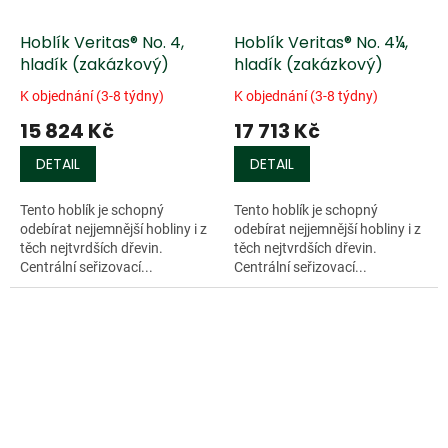
Hoblík Veritas® No. 4,
Hoblík Veritas® No. 4¼,
hladík (zakázkový)
hladík (zakázkový)
K objednání (3-8 týdny)
K objednání (3-8 týdny)
15 824 Kč
17 713 Kč
DETAIL
DETAIL
Tento hoblík je schopný
Tento hoblík je schopný
odebírat nejjemnější hobliny i z
odebírat nejjemnější hobliny i z
těch nejtvrdších dřevin.
těch nejtvrdších dřevin.
Centrální seřizovací...
Centrální seřizovací...