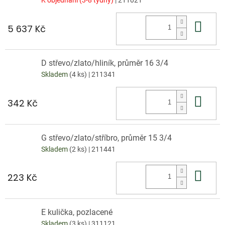
Do 
5 637 Kč
D střevo/zlato/hliník, průměr 16 3/4
Skladem
(4 ks)
| 211341
Do 
342 Kč
G střevo/zlato/stříbro, průměr 15 3/4
Skladem
(2 ks)
| 211441
Do 
223 Kč
E kulička, pozlacené
Skladem
(3 ks)
| 311121