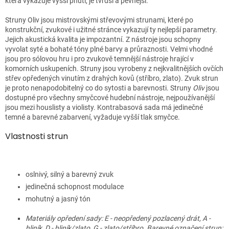
která vykazuje vyšší pnutí, je tvrdší a pevnější.
Struny Oliv jsou mistrovskými střevovými strunami, které po
konstrukční, zvukové i užitné stránce vykazují ty nejlepší parametry.
Jejich akustická kvalita je impozantní. Z nástroje jsou schopny
vyvolat syté a bohaté tóny plné barvy a průraznosti. Velmi vhodné
jsou pro sólovou hru i pro zvukově temnější nástroje hrající v
komorních uskupeních. Struny jsou vyrobeny z nejkvalitnějších ovčích
střev opředených vinutím z drahých kovů (stříbro, zlato). Zvuk strun
je proto nenapodobitelný co do sytosti a barevnosti. Struny
Oliv
jsou
dostupné pro všechny smyčcové hudební nástroje, nejpoužívanější
jsou mezi houslisty a violisty. Kontrabasová sada má jedinečné
temné a barevné zabarvení, vyžaduje vyšší tlak smyčce.
Vlastnosti strun
oslnivý, silný a barevný zvuk
jedinečná schopnost modulace
mohutný a jasný tón
Materiály opředení sady: E - neopředený pozlacený drát, A -
hliník, D - hliník/zlato, G - zlato/stříbro.
Barevné označení strun: