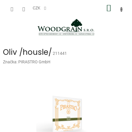
Přejít
NÁKUP
na
CZK
obsah
KOŠÍK
Oliv /housle/
211441
Značka:
PIRASTRO GmbH