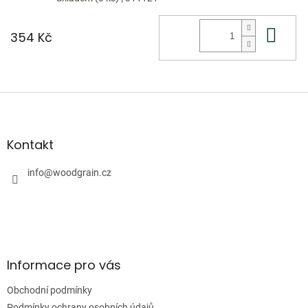
Do 
354 Kč
Z
á
p
a
Kontakt
t
í
info
@
woodgrain.cz
Informace pro vás
Obchodní podmínky
Podmínky ochrany osobních údajů