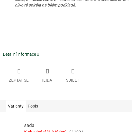
olivová spirála na bílém podkladě.
Detailní informace
ZEPTAT SE
HLÍDAT
SDÍLET
Varianty
Popis
sada
K objednání (3-8 týdny)
| 211021