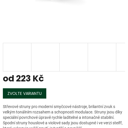
od
223 Kč
Měrná
cena:
ZVOLTE VARIANTU
Střevové struny pro moderní smyčcové nástroje, brilantní zvuk s
velkým tonálním rozsahem a schopností modulace. Struny jsou díky
speciální povrchové úpravě rychle laditelné a intonačně stabilní.
Spodní struny houslové a violové sady jsou dostupné i ve verzi steiff,