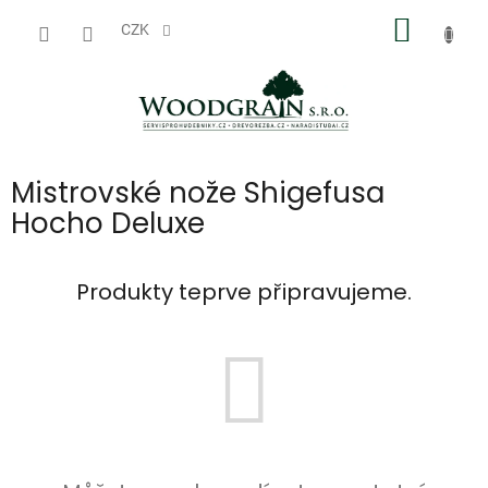
Přejít
NÁKUP
na
CZK
obsah
KOŠÍK
Mistrovské nože Shigefusa
Hocho Deluxe
Produkty teprve připravujeme.