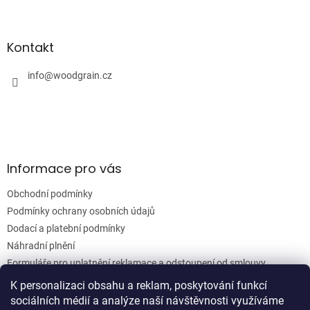
Z
á
á
d
p
a
a
Kontakt
c
t
í
í
info
@
woodgrain.cz
p
r
v
k
y
v
ý
Informace pro vás
p
i
Obchodní podmínky
s
u
Podmínky ochrany osobních údajů
Dodací a platební podmínky
Náhradní plnění
Formuláře pro uplatnění reklamace a odstoupení od smlouvy
Moje objednávka
K personalizaci obsahu a reklam, poskytování funkcí
sociálních médií a analýze naší návštěvnosti využíváme