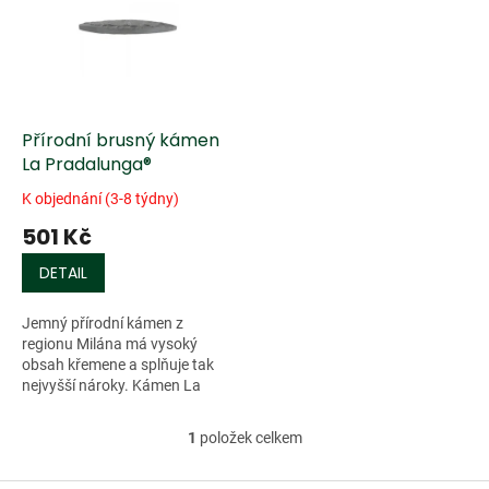
k
i
t
s
ů
p
r
o
d
Přírodní brusný kámen
u
La Pradalunga®
k
K objednání (3-8 týdny)
t
501 Kč
ů
DETAIL
Jemný přírodní kámen z
regionu Milána má vysoký
obsah křemene a splňuje tak
nejvyšší nároky. Kámen La
Pradalunga má velmi hustou
strukturu čímž je ideální pro
1
položek celkem
O
honování během...
v
l