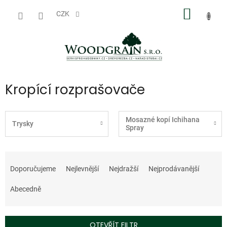
Přejít
NÁKUP
na
CZK
obsah
KOŠÍK
Kropící rozprašovače
Mosazné kopí Ichihana
Trysky
Spray
Ř
a
Doporučujeme
Nejlevnější
Nejdražší
Nejprodávanější
z
e
Abecedně
n
í
p
OTEVŘÍT FILTR