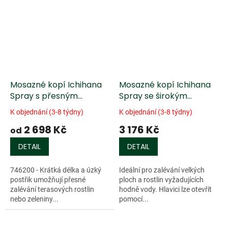
Mosazné kopí Ichihana
Mosazné kopí Ichihana
Spray s přesným
Spray se širokým
rozprašováním
rozprašováním
K objednání (3-8 týdny)
K objednání (3-8 týdny)
2 698 Kč
3 176 Kč
od
DETAIL
DETAIL
746200 - Krátká délka a úzký
Ideální pro zalévání velkých
postřik umožňují přesné
ploch a rostlin vyžadujících
zalévání terasových rostlin
hodně vody. Hlavici lze otevřít
nebo zeleniny...
pomocí...