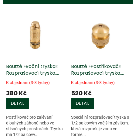
r
o
V
d
ý
u
p
k
i
t
s
ů
p
r
o
d
Boutté »Boční tryska«
Boutté »Postřikovač«
u
Rozprašovací tryska,
Rozprašovací tryska,
k
mosaz
mosaz
K objednání (3-8 týdny)
K objednání (3-8 týdny)
t
380 Kč
520 Kč
ů
DETAIL
DETAIL
Postřikovač pro zalévání
Speciální rozprašovací tryska s
dlouhých záhonů nebo ve
1/2 palcovým vnějším závitem,
stísněných prostorách. Tryska
která rozprašuje vodu ve
má 1/2 palcový...
formě...