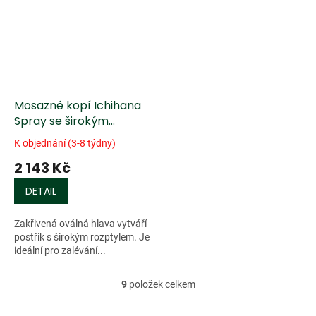
Mosazné kopí Ichihana
Spray se širokým
rozprašováním, pájená
K objednání (3-8 týdny)
hlavice
2 143 Kč
DETAIL
Zakřivená oválná hlava vytváří
postřik s širokým rozptylem. Je
ideální pro zalévání...
9
položek celkem
O
v