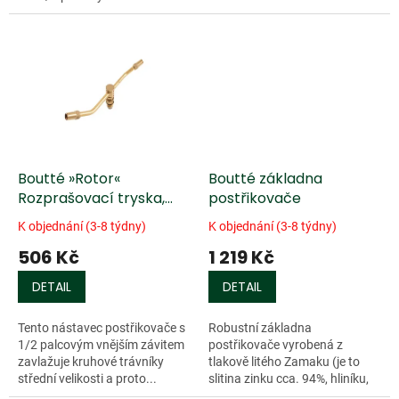
Boutté »Rotor«
Boutté základna
Rozprašovací tryska,
postřikovače
mosaz
K objednání (3-8 týdny)
K objednání (3-8 týdny)
506 Kč
1 219 Kč
DETAIL
DETAIL
Tento nástavec postřikovače s
Robustní základna
1/2 palcovým vnějším závitem
postřikovače vyrobená z
zavlažuje kruhové trávníky
tlakově litého Zamaku (je to
střední velikosti a proto...
slitina zinku cca. 94%, hliníku,
hořčíku a mědi)....