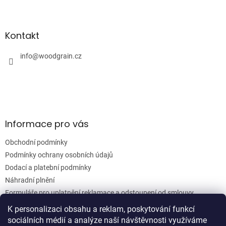
l
Z
á
á
d
p
a
a
Kontakt
c
t
í
í
info
@
woodgrain.cz
p
r
v
k
y
v
ý
Informace pro vás
p
i
Obchodní podmínky
s
u
Podmínky ochrany osobních údajů
Dodací a platební podmínky
Náhradní plnění
Formuláře pro uplatnění reklamace a odstoupení od smlouvy
Moje objednávka
K personalizaci obsahu a reklam, poskytování funkcí
sociálních médií a analýze naší návštěvnosti využíváme