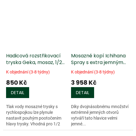
Hadicová rozstřikovací
Mosazné kopí Ichihana
tryska Geka, mosaz, 1/2"
Spray s extra jemným
+ přídavný těsnící
rozprašováním
K objednání (3-8 týdny)
K objednání (3-8 týdny)
kroužek
850 Kč
3 958 Kč
DETAIL
DETAIL
Tlak vody mosazné trysky s
Díky dvojnásobnému množství
rychlospojkou lze plynule
extrémně jemných otvorů
nastavit pouhým pootočením
vytváří tato hlavice velmi
hlavy trysky. Vhodná pro 1/2
jemné...
palcové rychlospojky (č....