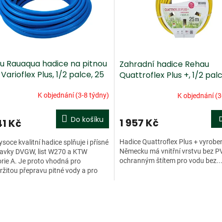
u Rauaqua hadice na pitnou
Zahradní hadice Rehau
Varioflex Plus, 1/2 palce, 25
Quattroflex Plus +, 1/2 pal
m
K objednání (3-8 týdny)
K objednání (3
Do košíku
1 957 Kč
41 Kč
Hadice Quattroflex Plus + vyrobe
ysoce kvalitní hadice splňuje i přísné
Německu má vnitřní vrstvu bez P
avky DVGW, list W270 a KTW
ochranným štítem pro vodu bez..
rie A. Je proto vhodná pro
ržitou přepravu pitné vody a pro
ování. Díky speciálně...
O
v
l