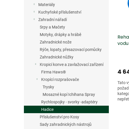
s
o
n
Materiály
p
d
e
r
u
Kuchyňské příslušenství
l
o
k
Zahradní nářadí
d
t
Srpy a Mačety
u
ů
Motyky, drápky a hrábě
Reha
k
Zahradnické nože
vodu 
t
m
ů
Rýče, lopaty, přesazovací pomůcky
Zahradnické nůžky
Kropicí konve a zavlažovací zařízení
4 6
Firma Haws®
Kropící rozprašovače
Tato v
Trysky
požad
katego
Mosazné kopí Ichihana Spray
nepřet
Rychlospojky - svorky -adaptéry
zavlaž
Hadice
Příslušenství pro Kosy
Sady zahradnických nástrojů