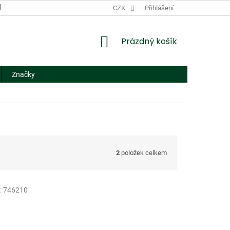
DODACÍ A PLATEBNÍ PODMÍNKY
CZK
NÁHRADNÍ PLNĚNÍ
Přihlášení
FORMUL
NÁKUPNÍ
Prázdný košík
KOŠÍK
Značky
2
položek celkem
:
746210