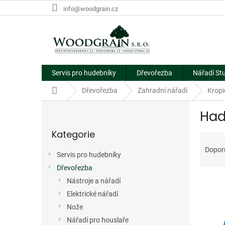
Přejít
info@woodgrain.cz
na
obsah
Servis pro hudebníky
Dřevořezba
Nářadí St
Domů
Dřevořezba
Zahradní nářadí
Kropi
P
Had
o
Přeskočit
s
Kategorie
kategorie
Ř
t
a
r
Dopor
Servis pro hudebníky
z
a
e
Dřevořezba
n
V
n
n
Nástroje a nářadí
ý
í
í
Elektrické nářadí
p
p
p
Nože
i
r
a
Nářadí pro houslaře