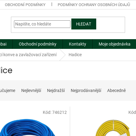
OBCHODNÍ PODMÍNKY
PODMÍNKY OCHRANY OSOBNÍCH ÚDAJŮ
HLEDAT
ubai
Obchodní podmínky
Kontakty
Moje objednávka
cí konve a zavlažovací zařízení
Hadice
ice
učujeme
Nejlevnější
Nejdražší
Nejprodávanější
Abecedně
Kód:
746212
Kód