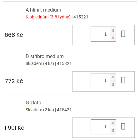
A hliník medium
K objednání (3-8 týdny)
| 415221
Do 
668 Kč
D stříbro medium
Skladem
(4 ks)
| 415321
Do 
772 Kč
G zlato
Skladem
(2 ks)
| 415421
Do 
1 901 Kč