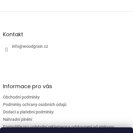
Z
á
p
a
Kontakt
t
í
info
@
woodgrain.cz
Informace pro vás
Obchodní podmínky
Podmínky ochrany osobních údajů
Dodací a platební podmínky
Náhradní plnění
Formuláře pro uplatnění reklamace a odstoupení od smlouvy