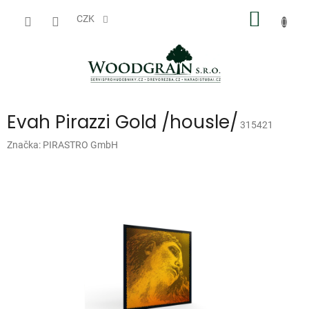
Přejít
NÁKUP
na
CZK
obsah
KOŠÍK
Evah Pirazzi Gold /housle/
315421
Značka:
PIRASTRO GmbH