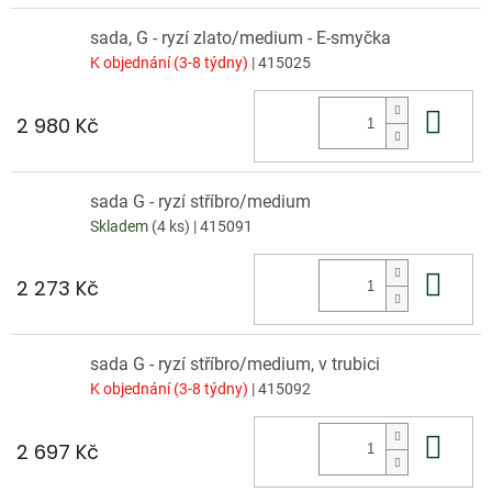
sada, G - ryzí zlato/medium - E-smyčka
K objednání (3-8 týdny)
| 415025
Do 
2 980 Kč
sada G - ryzí stříbro/medium
Skladem
(4 ks)
| 415091
Do 
2 273 Kč
sada G - ryzí stříbro/medium, v trubici
K objednání (3-8 týdny)
| 415092
Do 
2 697 Kč