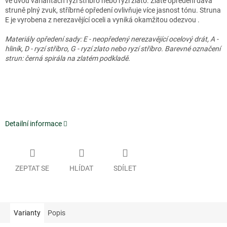
ve dvou variantách ryzí stříbro nebo ryzí zlato. Zlaté opředení dává
struně plný zvuk, stříbrné opředení ovlivňuje více jasnost tónu. Struna
E je vyrobena z nerezavějící oceli a vyniká okamžitou odezvou .
Materiály opředení sady: E - neopředený nerezavějící ocelový drát, A -
hliník, D - ryzí stříbro, G - ryzí zlato nebo ryzí stříbro.
Barevné označení
strun: černá spirála na zlatém podkladě.
Detailní informace
ZEPTAT SE
HLÍDAT
SDÍLET
Varianty
Popis