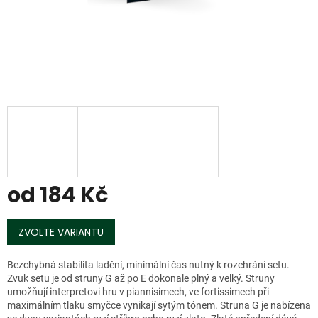
od
184 Kč
Měrná
cena:
ZVOLTE VARIANTU
Bezchybná stabilita ladění, minimální čas nutný k rozehrání setu.
Zvuk setu je od struny G až po E dokonale plný a velký. Struny
umožňují interpretovi hru v piannisimech, ve fortissimech při
maximálním tlaku smyčce vynikají sytým tónem. Struna G je nabízena