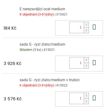
E nerezavějící ocel medium
K objednání (3-8 týdny)
| 315421
Do 
184 Kč
sada G - ryzí zlato/medium
Skladem
(5 ks)
| 415021
Do 
3 926 Kč
sada G - ryzí zlato/medium v trubici
K objednání (3-8 týdny)
| 415022
Do 
3 576 Kč