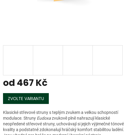
od
467 Kč
Měrná
cena:
ZVOLTE VARIANTU
Klasické střevové struny s teplým zvukem a velkou schopností
modulace. Struny
Eudoxa
zvukově plně nahrazují klasické
neopředené střevové struny, uchovávají si jejich výjimečné tónové
kvality a podstatně zdokonalují hráčský komfort stabilitou ladění.