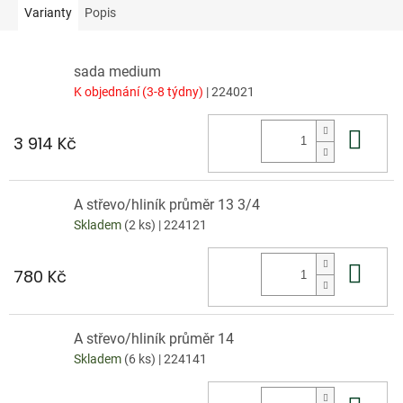
Varianty
Popis
sada medium
K objednání (3-8 týdny)
| 224021
Do 
3 914 Kč
A střevo/hliník průměr 13 3/4
Skladem
(2 ks)
| 224121
Do 
780 Kč
A střevo/hliník průměr 14
Skladem
(6 ks)
| 224141