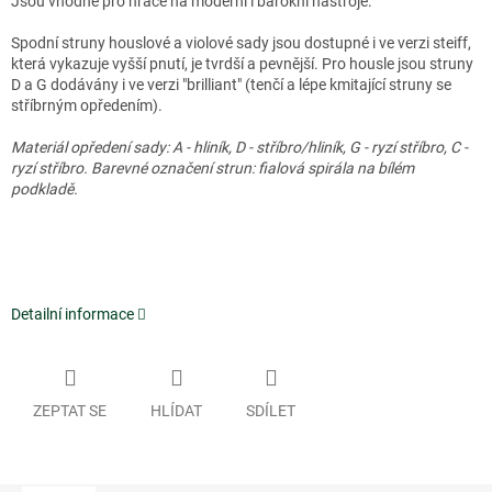
Jsou vhodné pro hráče na moderní i barokní nástroje.
Spodní struny houslové a violové sady jsou dostupné i ve verzi steiff,
která vykazuje vyšší pnutí, je tvrdší a pevnější. Pro housle jsou struny
D a G dodávány i ve verzi "brilliant" (tenčí a lépe kmitající struny se
stříbrným opředením).
Materiál opředení sady: A - hliník, D - stříbro/hliník, G - ryzí stříbro, C -
ryzí stříbro.
Barevné označení strun: fialová spirála na bílém
podkladě.
Detailní informace
ZEPTAT SE
HLÍDAT
SDÍLET