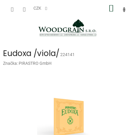
Přejít
NÁKUP
na
CZK
obsah
KOŠÍK
Eudoxa /viola/
224141
Značka:
PIRASTRO GmbH