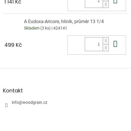
Do 
1 141 Kč
A Eudoxa-Aricore, hliník, průměr 13 1/4
Skladem
(3 ks)
| 424141
Do 
499 Kč
Z
á
p
a
Kontakt
t
í
info
@
woodgrain.cz