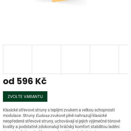
od
596 Kč
Měrná
cena:
ZVOLTE VARIANTU
Klasické střevové struny s teplým zvukem a velkou schopností
modulace. Struny
Eudoxa
zvukově plně nahrazují klasické
neopředené střevové struny, uchovávají si jejich výjimečné tónové
kvality a podstatně zdokonalují hráčský komfort stabilitou ladění.