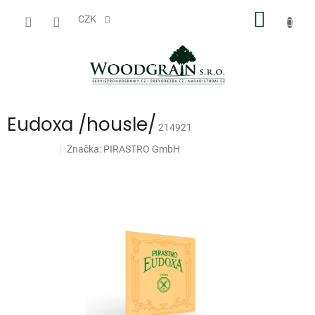
Přejít
NÁKUP
na
CZK
obsah
KOŠÍK
Eudoxa /housle/
214921
Značka:
PIRASTRO GmbH
Doprodej