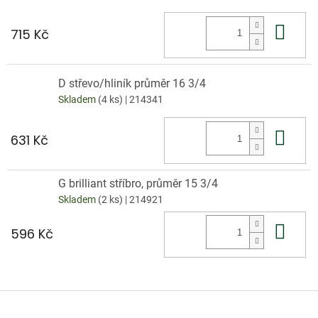
Do 
715 Kč
D střevo/hliník průměr 16 3/4
Skladem
(4 ks)
| 214341
Do 
631 Kč
G brilliant stříbro, průměr 15 3/4
Skladem
(2 ks)
| 214921
Do 
596 Kč
Z
á