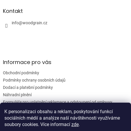
p
a
Kontakt
t
í
info
@
woodgrain.cz
Informace pro vás
Obchodní podmínky
Podmínky ochrany osobních údajů
Dodací a platební podmínky
Náhradní plnění
Formuláře pro uplatnění reklamace a odstoupení od smlouvy
Moje objednávka
K personalizaci obsahu a reklam, poskytování funkcí
sociálních médií a analýze naší návštěvnosti využíváme
soubory cookies. Více informací
zde
.