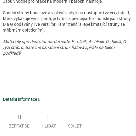
Jsou vhodné pro hráče na moderní i barokní nástroje.
Spodní struny houslové a violové sady jsou dostupné i ve verzi steiff,
která vykazuje vyšší pnutí, je tvrdší a pevnější. Pro housle jsou struny
D a G dodávány i ve verzi "brilliant" (tenčí a lépe kmitající struny se
stříbrným opředením).
Materiály opředení standardní sady: E - hliník, A - hliník, D - hliník, G -
ryzí stříbro.
Barevné označení strun: fialová spirála na bílém
podkladě.
Detailní informace
ZEPTAT SE
HLÍDAT
SDÍLET