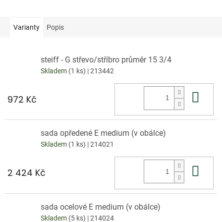
Varianty
Popis
steiff - G střevo/stříbro průměr 15 3/4
Skladem
(1 ks)
| 213442
Do 
972 Kč
sada opředené E medium (v obálce)
Skladem
(1 ks)
| 214021
Do 
2 424 Kč
sada ocelové E medium (v obálce)
Skladem
(5 ks)
| 214024