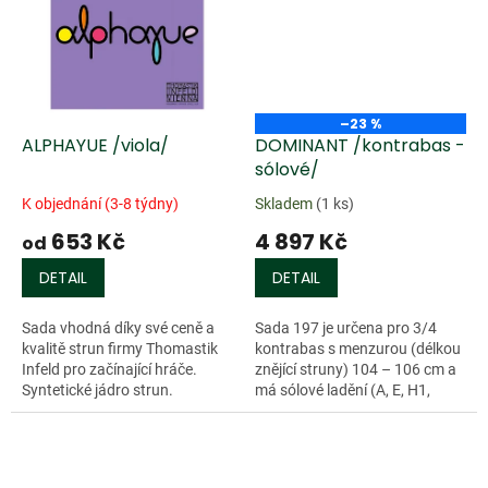
–23 %
ALPHAYUE /viola/
DOMINANT /kontrabas -
sólové/
K objednání (3-8 týdny)
Skladem
(1 ks)
653 Kč
4 897 Kč
od
DETAIL
DETAIL
Sada vhodná díky své ceně a
Sada 197 je určena pro 3/4
kvalitě strun firmy Thomastik
kontrabas s menzurou (délkou
Infeld pro začínající hráče.
znějící struny) 104 – 106 cm a
Syntetické jádro strun.
má sólové ladění (A, E, H1,
Fis1). Všechny struny jsou
opředeny chromovou ocelí.