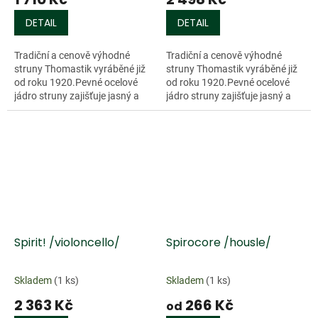
DETAIL
DETAIL
Tradiční a cenově výhodné
Tradiční a cenově výhodné
struny Thomastik vyráběné již
struny Thomastik vyráběné již
od roku 1920.Pevné ocelové
od roku 1920.Pevné ocelové
jádro struny zajišťuje jasný a
jádro struny zajišťuje jasný a
pevný tón. Ideální set pro
pevný tón. Ideální set pro
amatérské hráče, folkové a
amatérské hráče, folkové a
folklórní...
folklórní...
Spirit! /violoncello/
Spirocore /housle/
Skladem
(1 ks)
Skladem
(1 ks)
2 363 Kč
266 Kč
od