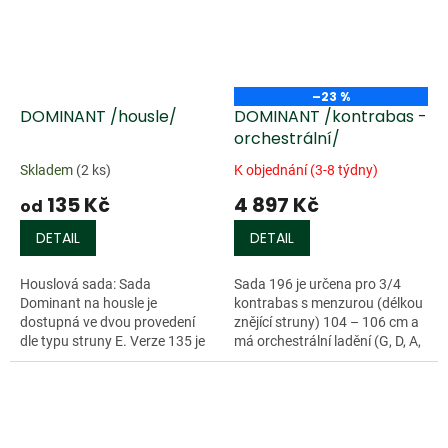
–23 %
DOMINANT /housle/
DOMINANT /kontrabas -
orchestrální/
Skladem
(2 ks)
K objednání (3-8 týdny)
135 Kč
4 897 Kč
od
DETAIL
DETAIL
Houslová sada: Sada
Sada 196 je určena pro 3/4
Dominant na housle je
kontrabas s menzurou (délkou
dostupná ve dvou provedení
znějící struny) 104 – 106 cm a
dle typu struny E. Verze 135 je
má orchestrální ladění (G, D, A,
osazena hliníkem opředenou
E). Sada 197 je určena pro 3/4
strunou E, sada 135B ocelovou
kontrabas s menzurou...
strunou E, struna...