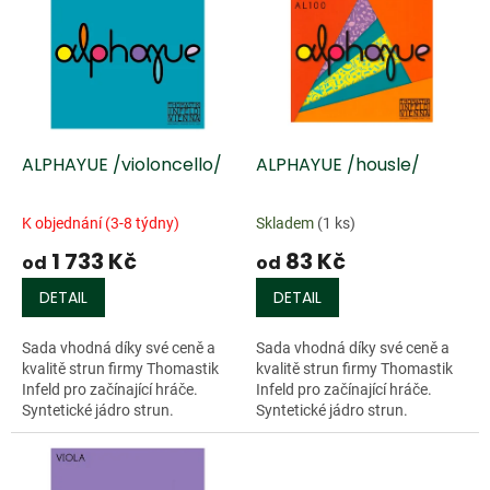
r
p
o
i
d
s
u
p
k
r
t
o
ů
d
ALPHAYUE /violoncello/
ALPHAYUE /housle/
u
k
K objednání (3-8 týdny)
Skladem
(1 ks)
t
1 733 Kč
83 Kč
ů
od
od
DETAIL
DETAIL
Sada vhodná díky své ceně a
Sada vhodná díky své ceně a
kvalitě strun firmy Thomastik
kvalitě strun firmy Thomastik
Infeld pro začínající hráče.
Infeld pro začínající hráče.
Syntetické jádro strun.
Syntetické jádro strun.