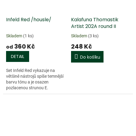
Infeld Red /housle/
Kalafuna Thomastik
Artist 202A round II
Skladem
(1 ks)
Skladem
(3 ks)
360 Kč
248 Kč
od
DETAIL
Do košíku
Set Infeld Red vykazuje na
většině nástrojů spíše temnější
barvu tónu a je osazen
pozlacenou strunou E.