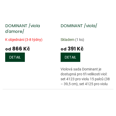
DOMINANT /viola
DOMINANT /viola/
d'amore/
K objednání (3-8 týdny)
Skladem
(1 ks)
866 Kč
391 Kč
od
od
DETAIL
DETAIL
Violová sada Dominant je
dostupná pro tři velikosti viol:
set 4123 pro violu 15 palců (38
– 39,5 cm), set 4125 pro violu
15,5 palce (39,5 – 41 cm) a set
4121 pro violu 16,5...