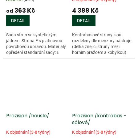
363 Kč
4 388 Kč
od
DETAIL
DETAIL
Sada strun se syntetickým
Kontrabasové struny jsou
jádrem. Struna E s platinovou
rozděleny dle menzury nástroje
povrchovou úpravou. Materiály
(délka znějící struny mezi
opředení standardní sady: E
horním pražcem a kobylkou)
- chromová ocel/platinum, A -
na 3/4 (menzura 104 - 106 cm)
hliník, D a G - stříbro.
a 4/4 (menzura nad 106...
Präzision /housle/
Präzision /kontrabas -
sólové/
K objednání (3-8 týdny)
K objednání (3-8 týdny)