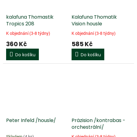
kalafuna Thomastik
Kalafuna Thomatik
Tropics 208
Vision housle
K objednání (3-8 týdny)
K objednání (3-8 týdny)
360 Kč
585 Kč
Do košíku
Do košíku
Peter Infeld /housle/
Präzision /kontrabas -
orchestrální/
Skladem
(4 ks)
K objednání (3-8 týdny)