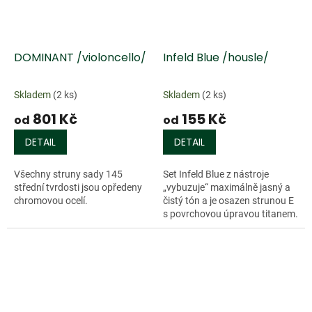
DOMINANT /violoncello/
Infeld Blue /housle/
Skladem
(2 ks)
Skladem
(2 ks)
801 Kč
155 Kč
od
od
DETAIL
DETAIL
Všechny struny sady 145
Set Infeld Blue z nástroje
střední tvrdosti jsou opředeny
„vybuzuje“ maximálně jasný a
chromovou ocelí.
čistý tón a je osazen strunou E
s povrchovou úpravou titanem.