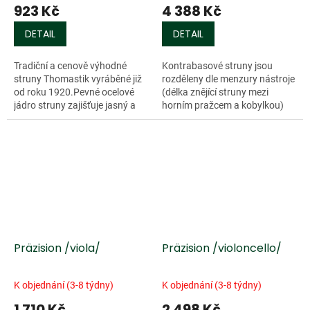
923 Kč
4 388 Kč
DETAIL
DETAIL
Tradiční a cenově výhodné
Kontrabasové struny jsou
struny Thomastik vyráběné již
rozděleny dle menzury nástroje
od roku 1920.Pevné ocelové
(délka znějící struny mezi
jádro struny zajišťuje jasný a
horním pražcem a kobylkou)
pevný tón. Ideální set pro
na 3/4 (menzura 104 - 106 cm)
amatérské hráče, folkové a
a 4/4 (menzura nad 106...
folklórní...
Präzision /viola/
Präzision /violoncello/
K objednání (3-8 týdny)
K objednání (3-8 týdny)
1 710 Kč
2 498 Kč