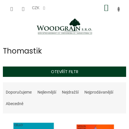
Přejít
NÁKUP
na
CZK
obsah
KOŠÍK
Thomastik
OTEVŘÍT FILTR
Ř
a
Doporučujeme
Nejlevnější
Nejdražší
Nejprodávanější
z
e
Abecedně
n
í
V
p
ý