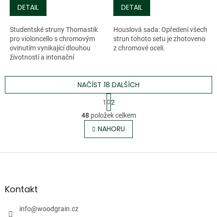
DETAIL
DETAIL
Studentské struny Thomastik
Houslová sada: Opředení všech
pro violoncello s chromovým
strun tohoto setu je zhotoveno
ovinutím vynikající dlouhou
z chromové oceli.
životností a intonační
stabilitou. Jejich tón je teplý,
vyrovnaný a silný.
NAČÍST 18 DALŠÍCH
S
1
2
t
O
r
48
položek celkem
v
á
l
NAHORU
n
á
k
o
d
v
Z
a
á
c
á
n
í
p
í
p
a
Kontakt
r
t
v
í
info
@
woodgrain.cz
k