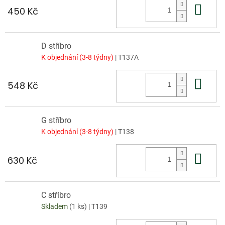
Do 
450 Kč
D stříbro
K objednání (3-8 týdny)
| T137A
Do 
548 Kč
G stříbro
K objednání (3-8 týdny)
| T138
Do 
630 Kč
C stříbro
Skladem
(1 ks)
| T139