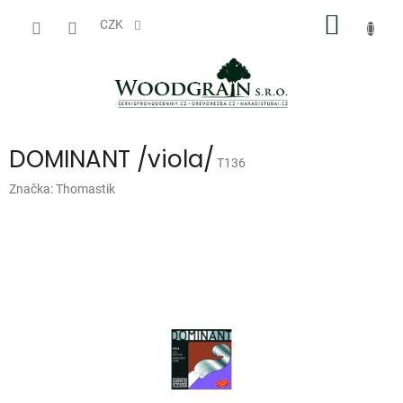
Přejít
NÁKUP
na
CZK
obsah
KOŠÍK
DOMINANT /viola/
T136
Značka:
Thomastik