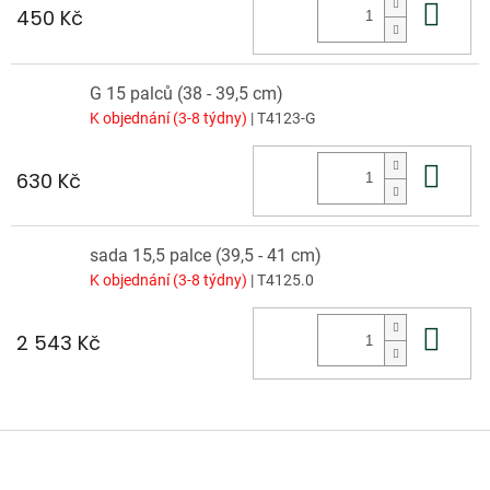
Do 
450 Kč
G 15 palců (38 - 39,5 cm)
K objednání (3-8 týdny)
| T4123-G
Do 
630 Kč
sada 15,5 palce (39,5 - 41 cm)
K objednání (3-8 týdny)
| T4125.0
Do 
2 543 Kč
Z
á
p