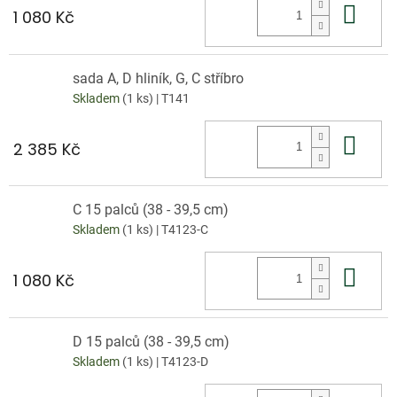
Do 
1 080 Kč
sada A, D hliník, G, C stříbro
Skladem
(1 ks)
| T141
Do 
2 385 Kč
C 15 palců (38 - 39,5 cm)
Skladem
(1 ks)
| T4123-C
Do 
1 080 Kč
D 15 palců (38 - 39,5 cm)
Skladem
(1 ks)
| T4123-D