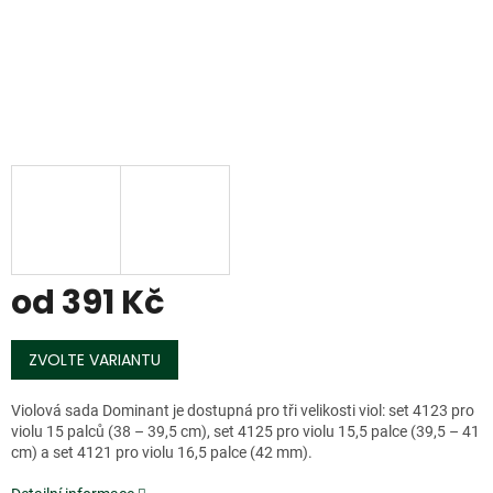
od
391 Kč
Měrná
cena:
ZVOLTE VARIANTU
Violová sada Dominant je dostupná pro tři velikosti viol: set 4123 pro
violu 15 palců (38 – 39,5 cm), set 4125 pro violu 15,5 palce (39,5 – 41
cm) a set 4121 pro violu 16,5 palce (42 mm).