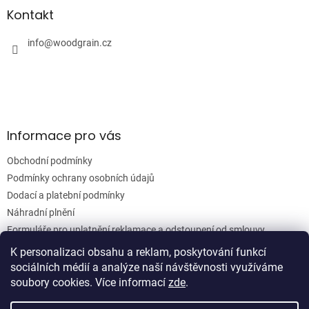
a
Kontakt
t
í
info
@
woodgrain.cz
Informace pro vás
Obchodní podmínky
Podmínky ochrany osobních údajů
Dodací a platební podmínky
Náhradní plnění
Formuláře pro uplatnění reklamace a odstoupení od smlouvy
Moje objednávka
K personalizaci obsahu a reklam, poskytování funkcí
sociálních médií a analýze naší návštěvnosti využíváme
soubory cookies. Více informací
zde
.
Vytvořil Shoptet