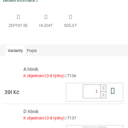
Detailní informace
ZEPTAT SE
HLÍDAT
SDÍLET
Varianty
Popis
A hliník
K objednání (3-8 týdny)
| T136
Do 
391 Kč
D hliník
K objednání (3-8 týdny)
| T137