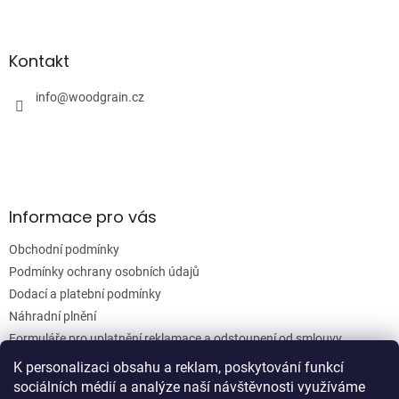
Z
á
á
d
p
a
a
Kontakt
c
t
í
í
info
@
woodgrain.cz
p
r
v
k
y
v
ý
Informace pro vás
p
i
Obchodní podmínky
s
u
Podmínky ochrany osobních údajů
Dodací a platební podmínky
Náhradní plnění
Formuláře pro uplatnění reklamace a odstoupení od smlouvy
Moje objednávka
K personalizaci obsahu a reklam, poskytování funkcí
sociálních médií a analýze naší návštěvnosti využíváme