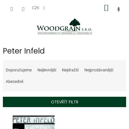
Přejít
NÁKUP
na
CZK
obsah
KOŠÍK
Peter Infeld
Ř
a
Doporučujeme
Nejlevnější
Nejdražší
Nejprodávanější
z
e
Abecedně
n
í
p
OTEVŘÍT FILTR
r
o
V
d
ý
u
p