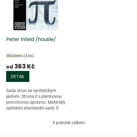
k
i
t
s
ů
p
r
o
d
Peter Infeld /housle/
u
k
Skladem
(4 ks)
t
363 Kč
ů
od
DETAIL
Sada strun se syntetickým
jádrem. Struna E s platinovou
povrchovou úpravou. Materiály
opředení standardní sady: E
- chromová ocel/platinum, A -
hliník, D a G - stříbro.
1
položek celkem
O
v
l