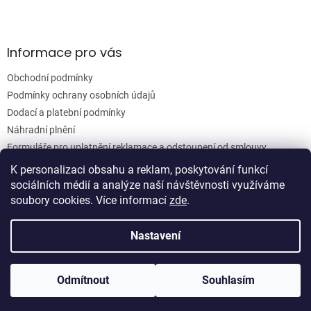
Informace pro vás
Obchodní podmínky
Podmínky ochrany osobních údajů
Dodací a platební podmínky
Náhradní plnění
Formuláře pro uplatnění reklamace a odstoupení od smlouvy
Moje objednávka
K personalizaci obsahu a reklam, poskytování funkcí
sociálních médií a analýze naší návštěvnosti využíváme
soubory cookies. Více informací
zde
.
Vytvořil Shoptet
Nastavení
Copyright 2026
Woodgrain s.r.o.
. Všechna práva vyhrazena.
Odmítnout
Souhlasím
Upravit nastavení cookies