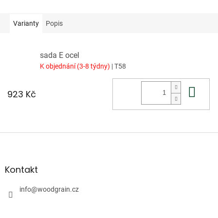
Varianty
Popis
sada E ocel
K objednání (3-8 týdny)
| T58
Do 
923 Kč
Z
á
p
a
Kontakt
t
í
info
@
woodgrain.cz