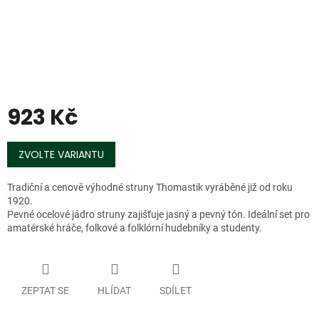
923 Kč
Měrná
cena:
ZVOLTE VARIANTU
Tradiční a cenově výhodné struny Thomastik vyráběné již od roku
1920.
Pevné ocelové jádro struny zajišťuje jasný a pevný tón. Ideální set pro
amatérské hráče, folkové a folklórní hudebníky a studenty.
ZEPTAT SE
HLÍDAT
SDÍLET