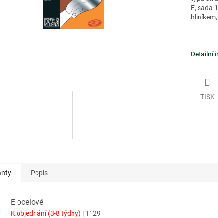
E, sada 
hliníkem,
Detailní 
TISK
anty
Popis
E ocelové
K objednání (3-8 týdny)
| T129