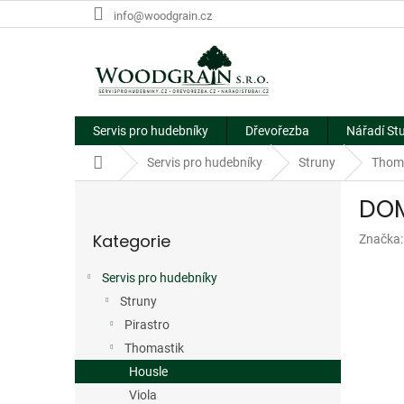
Přejít
info@woodgrain.cz
na
obsah
Servis pro hudebníky
Dřevořezba
Nářadí St
Domů
Servis pro hudebníky
Struny
Thom
P
DOM
o
Přeskočit
s
Kategorie
Značka
kategorie
t
r
Servis pro hudebníky
a
Struny
n
n
Pirastro
í
Thomastik
p
Housle
a
Viola