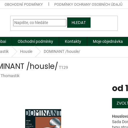
OBCHODNÍ PODMÍNKY
PODMÍNKY OCHRANY OSOBNÍCH ÚDAJŮ
HLEDAT
ubai
Obchodní podmínky
Kontakty
Moje objednávka
astik
Housle
DOMINANT /housle/
INANT /housle/
T129
:
Thomastik
od
Měrná
cena:
ZVOLT
Houslová
Sada Dom
typu str