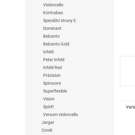
n
Violoncello
e
Kontrabas
l
Speciální struny E
Dominant
Belcanto
Belcanto Gold
Infeld
Peter Infeld
Infeld Red
Präzision
Spirocore
Superflexible
Vision
Spirit!
Vari
Versum violoncello
Jargar
Coreli