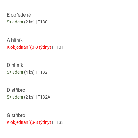
E opředené
Skladem
(2 ks)
| T130
A hliník
K objednání (3-8 týdny)
| T131
D hliník
Skladem
(4 ks)
| T132
D stříbro
Skladem
(2 ks)
| T132A
G stříbro
K objednání (3-8 týdny)
| T133