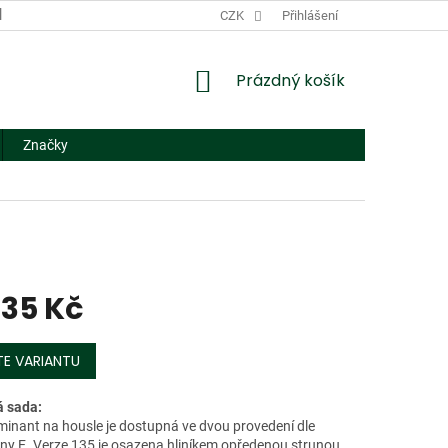
DODACÍ A PLATEBNÍ PODMÍNKY
CZK
NÁHRADNÍ PLNĚNÍ
Přihlášení
FORMUL
NÁKUPNÍ
Prázdný košík
KOŠÍK
Značky
135 Kč
E VARIANTU
 sada:
inant na housle je dostupná ve dvou provedení dle
uny E. Verze 135 je osazena hliníkem opředenou strunou