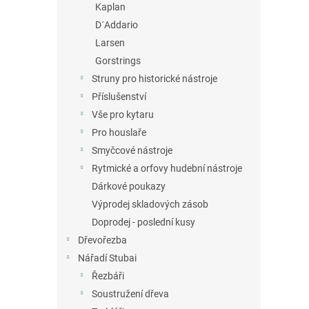
Kaplan
D´Addario
Larsen
Gorstrings
Struny pro historické nástroje
Příslušenství
Vše pro kytaru
Pro houslaře
Smyčcové nástroje
Rytmické a orfovy hudební nástroje
Dárkové poukazy
Výprodej skladových zásob
Doprodej - poslední kusy
Dřevořezba
Nářadí Stubai
Řezbáři
Soustružení dřeva