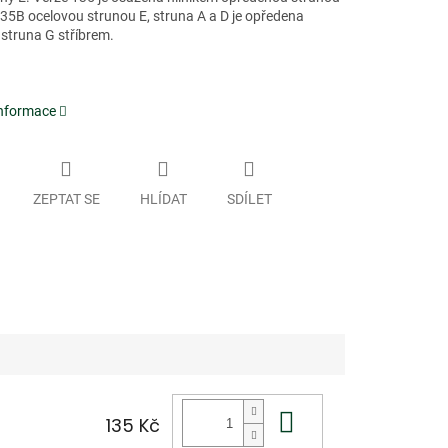
135B ocelovou strunou E, struna A a D je opředena
 struna G stříbrem.
informace
ZEPTAT SE
HLÍDAT
SDÍLET
Do košíku
135 Kč