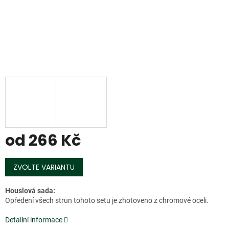
od
266 Kč
Měrná
cena:
ZVOLTE VARIANTU
Houslová sada:
Opředení všech strun tohoto setu je zhotoveno z chromové oceli.
Detailní informace