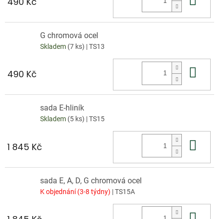
490 Kč
G chromová ocel
Skladem
(7 ks)
| TS13
Do 
490 Kč
sada E-hliník
Skladem
(5 ks)
| TS15
Do 
1 845 Kč
sada E, A, D, G chromová ocel
K objednání (3-8 týdny)
| TS15A
Do 