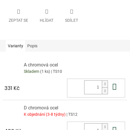
ZEPTAT SE
HLÍDAT
SDÍLET
Varianty
Popis
A chromová ocel
Skladem
(1 ks)
| TS10
Do 
331 Kč
D chromová ocel
K objednání (3-8 týdny)
| TS12
Do 