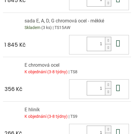
1 845 Kč
sada E, A, D, G chromová ocel - měkké
Skladem
(3 ks)
| TS15AW
Do 
1 845 Kč
E chromová ocel
K objednání (3-8 týdny)
| TS8
Do 
356 Kč
E hliník
K objednání (3-8 týdny)
| TS9
Do 
266 Kč