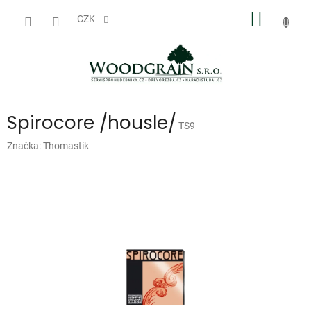
Přejít
NÁKUP
na
CZK
obsah
KOŠÍK
Spirocore /housle/
TS9
Značka:
Thomastik