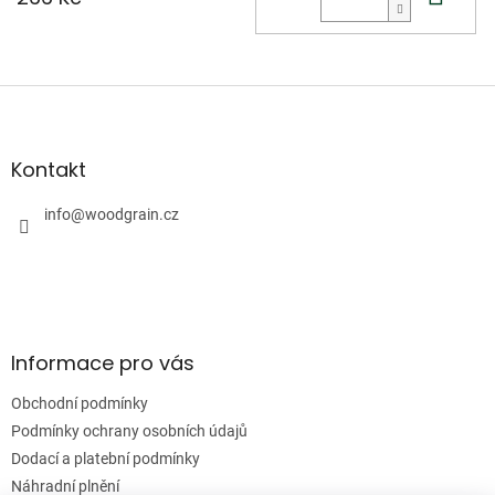
Z
á
p
a
Kontakt
t
í
info
@
woodgrain.cz
Informace pro vás
Obchodní podmínky
Podmínky ochrany osobních údajů
Dodací a platební podmínky
Náhradní plnění