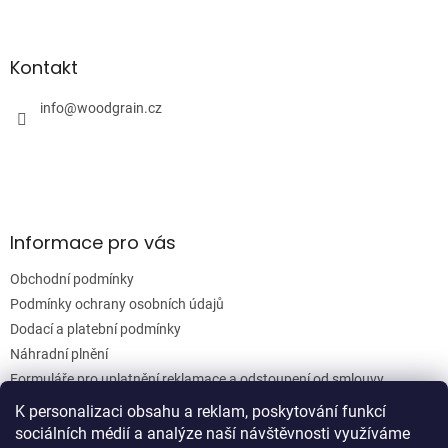
Z
á
p
a
Kontakt
t
í
info
@
woodgrain.cz
Informace pro vás
Obchodní podmínky
Podmínky ochrany osobních údajů
Dodací a platební podmínky
Náhradní plnění
Formuláře pro uplatnění reklamace a odstoupení od smlouvy
Moje objednávka
K personalizaci obsahu a reklam, poskytování funkcí
sociálních médií a analýze naší návštěvnosti využíváme