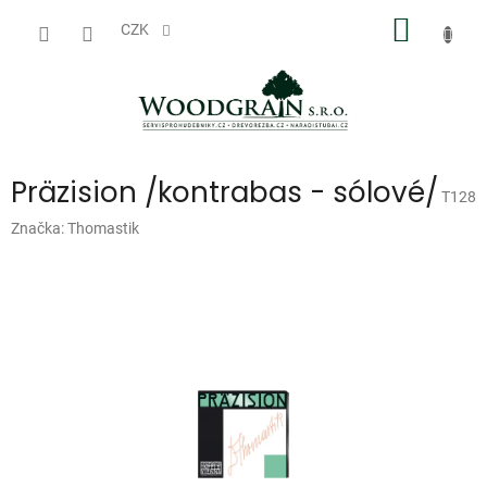
Přejít
NÁKUP
na
CZK
obsah
KOŠÍK
Präzision /kontrabas - sólové/
T128
Značka:
Thomastik