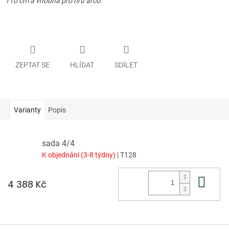
110 cm a vhodná pro hru arco.
ZEPTAT SE
HLÍDAT
SDÍLET
Varianty
Popis
sada 4/4
K objednání (3-8 týdny)
| T128
Do 
4 388 Kč