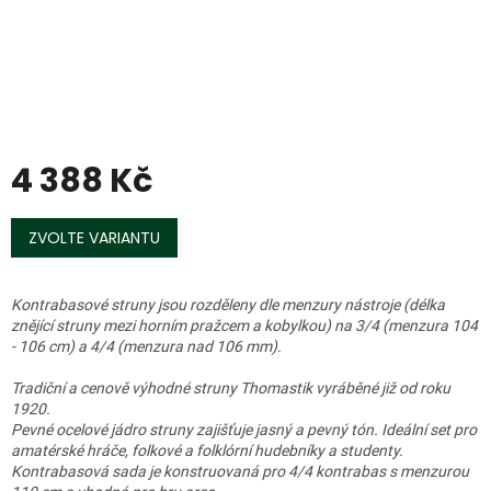
4 388 Kč
Měrná
cena:
ZVOLTE VARIANTU
Kontrabasové struny jsou rozděleny dle menzury nástroje (délka
znějící struny mezi horním pražcem a kobylkou) na 3/4 (menzura 104
- 106 cm) a 4/4 (menzura nad 106 mm).
Tradiční a cenově výhodné struny Thomastik vyráběné již od roku
1920.
Pevné ocelové jádro struny zajišťuje jasný a pevný tón. Ideální set pro
amatérské hráče, folkové a folklórní hudebníky a studenty.
Kontrabasová sada je konstruovaná pro 4/4 kontrabas s menzurou