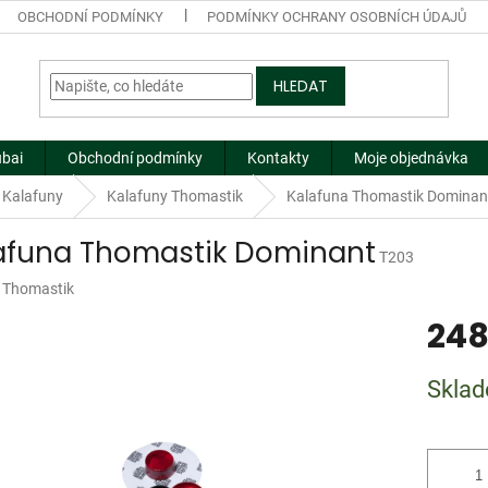
OBCHODNÍ PODMÍNKY
PODMÍNKY OCHRANY OSOBNÍCH ÚDAJŮ
HLEDAT
ubai
Obchodní podmínky
Kontakty
Moje objednávka
Kalafuny
Kalafuny Thomastik
Kalafuna Thomastik Dominan
afuna Thomastik Dominant
T203
:
Thomastik
248
Měrná
Skla
cena: