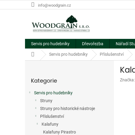
Přejít
info@woodgrain.cz
na
obsah
Servis pro hudebníky
Dřevořezba
Nářadí St
Domů
Servis pro hudebníky
Příslušenství
P
Kal
o
Přeskočit
s
Kategorie
Značka
kategorie
t
r
Servis pro hudebníky
a
Struny
n
n
Struny pro historické nástroje
í
Příslušenství
p
Kalafuny
a
Kalafuny Pirastro