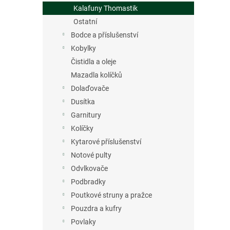
n
Kalafuny Thomastik
e
Ostatní
l
Bodce a příslušenství
Kobylky
Čistidla a oleje
Mazadla kolíčků
Dolaďovače
Dusítka
Garnitury
Kolíčky
Kytarové příslušenství
Notové pulty
Odvlkovače
Podbradky
Poutkové struny a pražce
Pouzdra a kufry
Povlaky