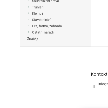
Soustružení dřeva
Truhláři
Klempíři
Stavebnictví
Les, farma, zahrada
Ostatní nářadí
Značky
Z
á
p
a
t
Kontakt
í
info
@