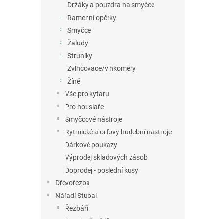
Držáky a pouzdra na smyčce
Ramenní opěrky
Smyčce
Žaludy
Struníky
Zvlhčovače/vlhkoměry
Žíně
Vše pro kytaru
Pro houslaře
Smyčcové nástroje
Rytmické a orfovy hudební nástroje
Dárkové poukazy
Výprodej skladových zásob
Doprodej - poslední kusy
Dřevořezba
Nářadí Stubai
Řezbáři