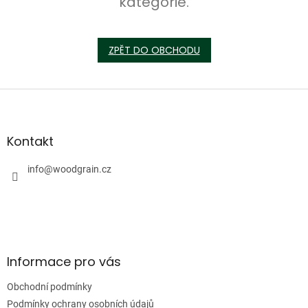
kategorie.
ZPĚT DO OBCHODU
Z
á
p
a
Kontakt
t
í
info
@
woodgrain.cz
Informace pro vás
Obchodní podmínky
Podmínky ochrany osobních údajů