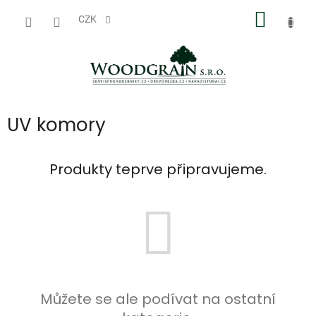
Přejít
NÁKUP
na
CZK
obsah
KOŠÍK
UV komory
Produkty teprve připravujeme.
Můžete se ale podívat na ostatní