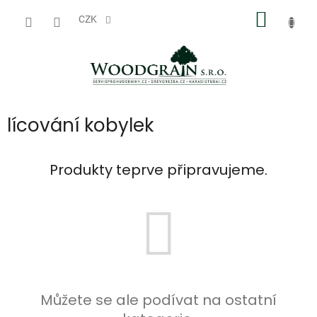
Přejít
NÁKUP
na
CZK
obsah
KOŠÍK
lícování kobylek
Produkty teprve připravujeme.
Můžete se ale podívat na ostatní