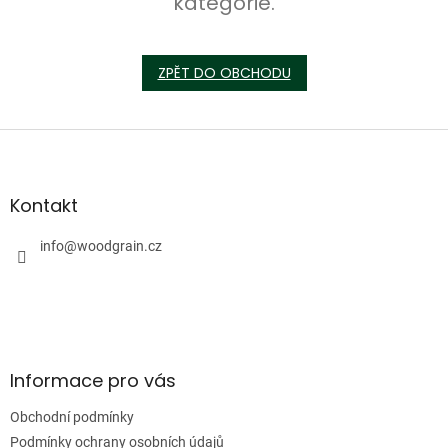
kategorie.
ZPĚT DO OBCHODU
Z
á
p
a
Kontakt
t
í
info
@
woodgrain.cz
Informace pro vás
Obchodní podmínky
Podmínky ochrany osobních údajů