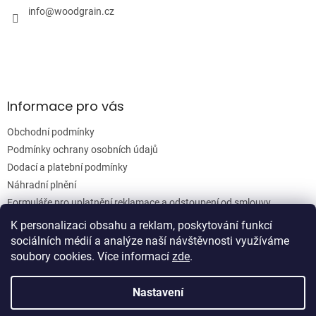
í
í
info
@
woodgrain.cz
p
r
v
k
y
v
ý
Informace pro vás
p
i
Obchodní podmínky
s
u
Podmínky ochrany osobních údajů
Dodací a platební podmínky
Náhradní plnění
Formuláře pro uplatnění reklamace a odstoupení od smlouvy
Moje objednávka
K personalizaci obsahu a reklam, poskytování funkcí
sociálních médií a analýze naší návštěvnosti využíváme
soubory cookies. Více informací
zde
.
Vytvořil Shoptet
Nastavení