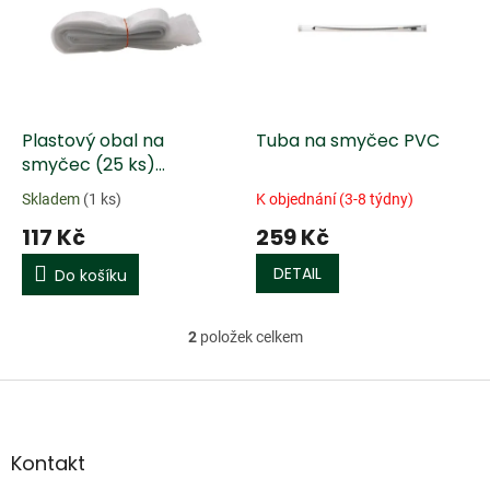
k
i
t
s
ů
p
r
o
d
Plastový obal na
Tuba na smyčec PVC
u
smyčec (25 ks)
k
housle/viola/violoncello
Skladem
(1 ks)
K objednání (3-8 týdny)
t
117 Kč
259 Kč
ů
DETAIL
Do košíku
2
položek celkem
O
v
l
Z
á
á
d
p
a
a
Kontakt
c
t