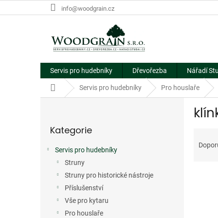
Přejít
info@woodgrain.cz
na
obsah
Servis pro hudebníky
Dřevořezba
Nářadí St
Domů
Servis pro hudebníky
Pro houslaře
P
klín
o
Přeskočit
s
Kategorie
kategorie
Ř
t
a
r
Dopor
Servis pro hudebníky
z
a
e
Struny
n
V
n
n
Struny pro historické nástroje
ý
í
í
Příslušenství
p
p
p
Vše pro kytaru
i
r
a
Pro houslaře