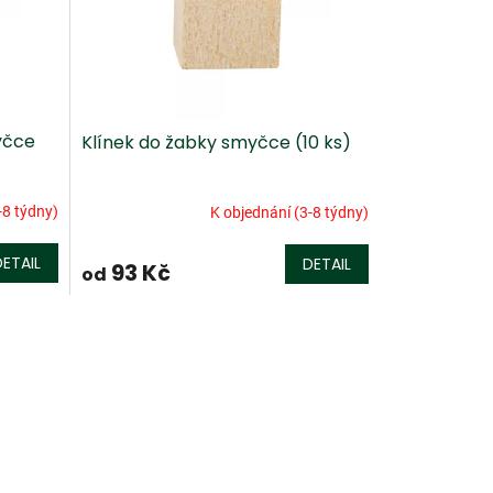
yčce
Klínek do žabky smyčce (10 ks)
-8 týdny)
K objednání (3-8 týdny)
DETAIL
DETAIL
93 Kč
od