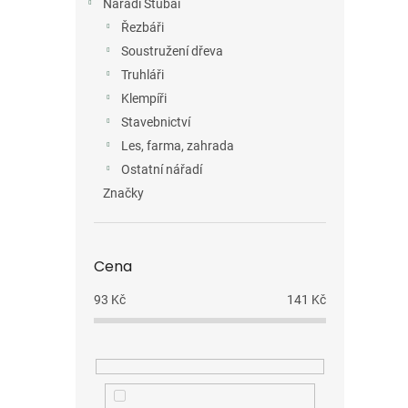
Nářadí Stubai
Řezbáři
Soustružení dřeva
Truhláři
Klempíři
Stavebnictví
Les, farma, zahrada
Ostatní nářadí
Značky
Cena
93
Kč
141
Kč