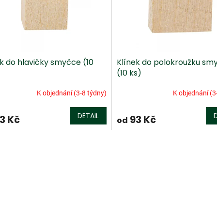
ek do hlavičky smyčce (10
Klínek do polokroužku sm
(10 ks)
K objednání (3-8 týdny)
K objednání (3
DETAIL
3 Kč
93 Kč
od
O
v
l
á
d
a
c
í
p