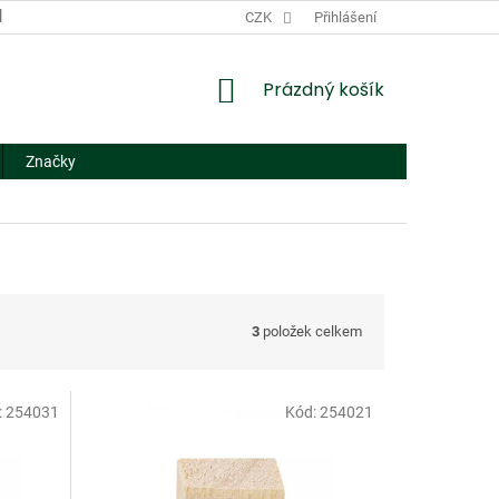
DODACÍ A PLATEBNÍ PODMÍNKY
CZK
NÁHRADNÍ PLNĚNÍ
Přihlášení
FORMUL
NÁKUPNÍ
Prázdný košík
KOŠÍK
Značky
3
položek celkem
:
254031
Kód:
254021