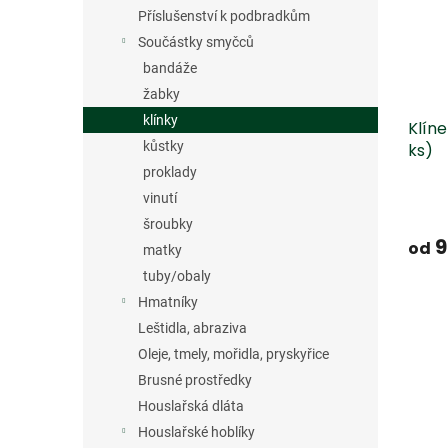
s
o
n
Příslušenství k podbradkům
p
d
e
r
u
Součástky smyčců
l
o
k
bandáže
d
t
žabky
u
ů
klínky
Klín
k
kůstky
ks)
t
ů
proklady
vinutí
šroubky
9
od
matky
tuby/obaly
Hmatníky
Leštidla, abraziva
Oleje, tmely, mořidla, pryskyřice
Brusné prostředky
Houslařská dláta
Houslařské hoblíky