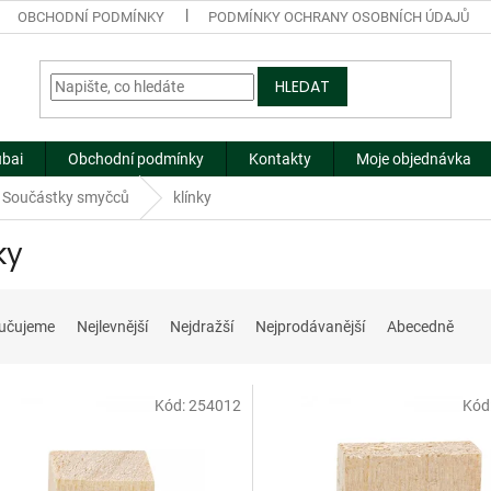
OBCHODNÍ PODMÍNKY
PODMÍNKY OCHRANY OSOBNÍCH ÚDAJŮ
HLEDAT
ubai
Obchodní podmínky
Kontakty
Moje objednávka
Součástky smyčců
klínky
ky
učujeme
Nejlevnější
Nejdražší
Nejprodávanější
Abecedně
Kód:
254012
Kód