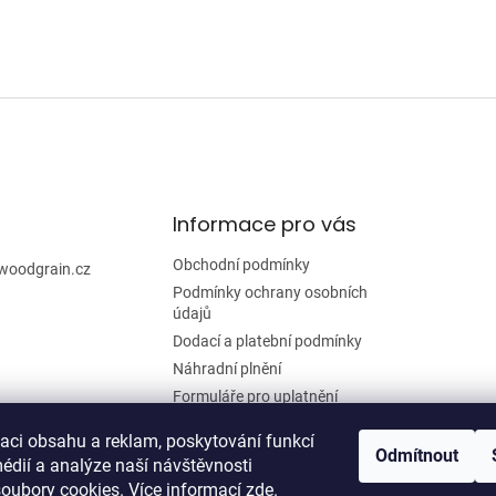
Informace pro vás
Obchodní podmínky
woodgrain.cz
Podmínky ochrany osobních
údajů
Dodací a platební podmínky
Náhradní plnění
Formuláře pro uplatnění
reklamace a odstoupení od
smlouvy
zaci obsahu a reklam, poskytování funkcí
Odmítnout
édií a analýze naší návštěvnosti
Moje objednávka
oubory cookies. Více informací
zde
.