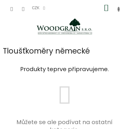
Přejít
NÁKUP
na
CZK
obsah
KOŠÍK
Tloušťkoměry německé
Produkty teprve připravujeme.
Můžete se ale podívat na ostatní