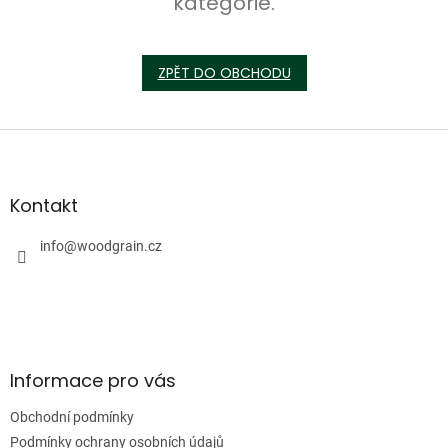
kategorie.
ZPĚT DO OBCHODU
Z
á
p
a
Kontakt
t
í
info
@
woodgrain.cz
Informace pro vás
Obchodní podmínky
Podmínky ochrany osobních údajů