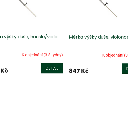
a výšky duše, housle/viola
Měrka výšky duše, violonce
K objednání (3-8 týdny)
K objednání (3
DETAIL
 Kč
847 Kč
O
v
l
á
d
a
c
í
p