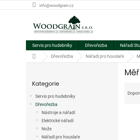
Přejít
info@woodgrain.cz
na
obsah
Servis pro hudebníky
Dřevořezba
Nářadí St
Domů
Dřevořezba
Nářadí pro houslaře
M
P
Měř
o
Přeskočit
s
Kategorie
kategorie
Ř
t
a
r
Dopor
Servis pro hudebníky
z
a
e
Dřevořezba
n
V
n
n
Nástroje a nářadí
ý
í
í
Elektrické nářadí
p
p
p
Nože
i
r
a
Nářadí pro houslaře