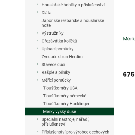
s
o
n
Houslařské hoblíky a příslušenství
p
d
e
r
u
Dláta
l
o
k
Japonské řezbářské a houslařské
d
t
nože
u
ů
Výstružníky
Měrk
k
Ořezávátka kolíčků
t
Upínací pomůcky
ů
Zvedače strun Herdim
Stavěče duší
Rašple a pilníky
675
Měřící pomůcky
Tloušťkoměry USA
Tloušťkoměry německé
Tloušťkoměry Hacklinger
Měřky výšky duše
Speciální nástroje, nářadí,
příslušenství
Příslušenství pro výrobce dechových