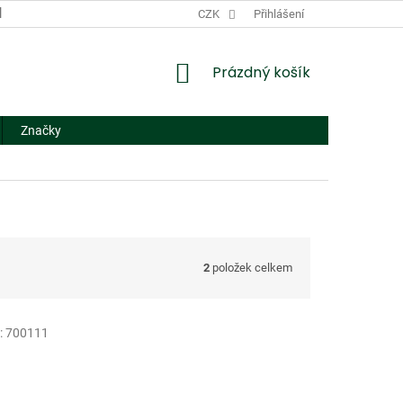
DODACÍ A PLATEBNÍ PODMÍNKY
CZK
NÁHRADNÍ PLNĚNÍ
Přihlášení
FORMUL
NÁKUPNÍ
Prázdný košík
KOŠÍK
Značky
2
položek celkem
:
700111