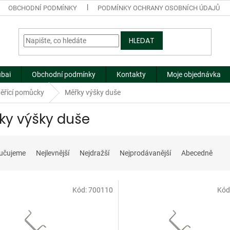
OBCHODNÍ PODMÍNKY
PODMÍNKY OCHRANY OSOBNÍCH ÚDAJŮ
HLEDAT
ubai
Obchodní podmínky
Kontakty
Moje objednávka
ěřící pomůcky
Měřky výšky duše
ky výšky duše
učujeme
Nejlevnější
Nejdražší
Nejprodávanější
Abecedně
Kód:
700110
Kód