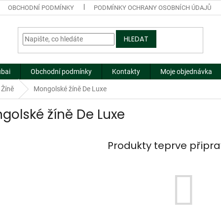
OBCHODNÍ PODMÍNKY
PODMÍNKY OCHRANY OSOBNÍCH ÚDAJŮ
HLEDAT
ubai
Obchodní podmínky
Kontakty
Moje objednávka
Žíně
Mongolské žíně De Luxe
golské žíně De Luxe
Produkty teprve připr