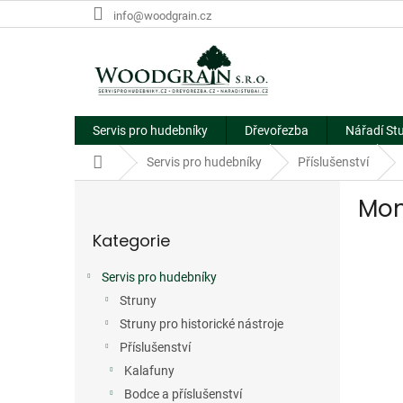
Přejít
info@woodgrain.cz
na
obsah
Servis pro hudebníky
Dřevořezba
Nářadí St
Domů
Servis pro hudebníky
Příslušenství
P
Mon
o
Přeskočit
s
Kategorie
kategorie
t
r
Servis pro hudebníky
a
Struny
n
n
Struny pro historické nástroje
í
Příslušenství
p
Kalafuny
a
Bodce a příslušenství