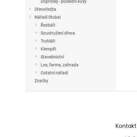
Doprodej - poslední kusy
Dřevořezba
Nářadí Stubai
Řezbáři
Soustružení dřeva
Truhláři
Klempíři
Stavebnictví
Les, farma, zahrada
Ostatní nářadí
Značky
Z
á
p
a
t
Kontakt
í