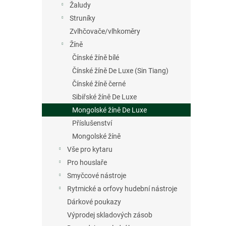
Žaludy
Struníky
Zvlhčovače/vlhkoměry
Žíně
Čínské žíně bílé
Čínské žíně De Luxe (Sin Tiang)
Čínské žíně černé
Sibiřské žíně De Luxe
Mongolské žíně De Luxe
Příslušenství
Mongolské žíně
Vše pro kytaru
Pro houslaře
Smyčcové nástroje
Rytmické a orfovy hudební nástroje
Dárkové poukazy
Výprodej skladových zásob