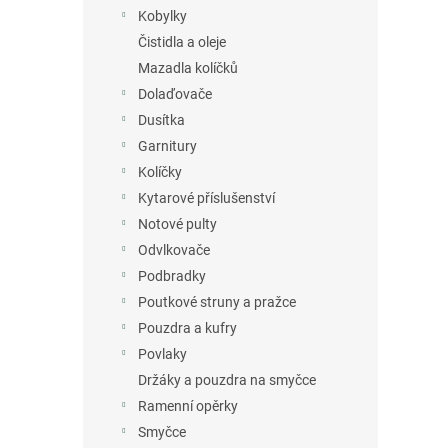
n
Kobylky
e
Čistidla a oleje
l
Mazadla kolíčků
Dolaďovače
Dusítka
Garnitury
Kolíčky
Kytarové příslušenství
Notové pulty
Odvlkovače
Podbradky
Poutkové struny a pražce
Pouzdra a kufry
Povlaky
Držáky a pouzdra na smyčce
Ramenní opěrky
Smyčce