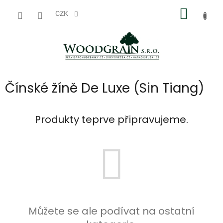
Přejít
NÁKUP
na
CZK
obsah
KOŠÍK
Čínské žíně De Luxe (Sin Tiang)
Produkty teprve připravujeme.
Můžete se ale podívat na ostatní