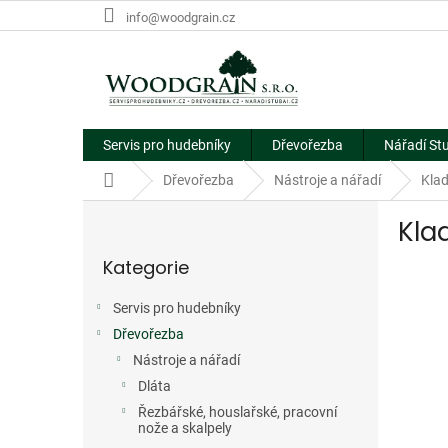
Přejít
info@woodgrain.cz
na
obsah
Servis pro hudebníky
Dřevořezba
Nářadí St
Domů
Dřevořezba
Nástroje a nářadí
Klad
P
Kla
o
Přeskočit
s
Kategorie
kategorie
t
r
Servis pro hudebníky
a
Dřevořezba
n
n
Nástroje a nářadí
í
Dláta
p
Řezbářské, houslařské, pracovní
a
nože a skalpely