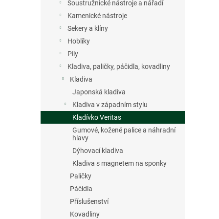
n
Soustružnické nástroje a nářadí
e
Kamenické nástroje
l
Sekery a klíny
Hoblíky
Pily
Kladiva, paličky, páčidla, kovadliny
Kladiva
Japonská kladiva
Kladiva v západním stylu
Kladívko Veritas
Gumové, kožené palice a náhradní
hlavy
Dýhovací kladiva
Kladiva s magnetem na sponky
Paličky
Páčidla
Příslušenství
Kovadliny