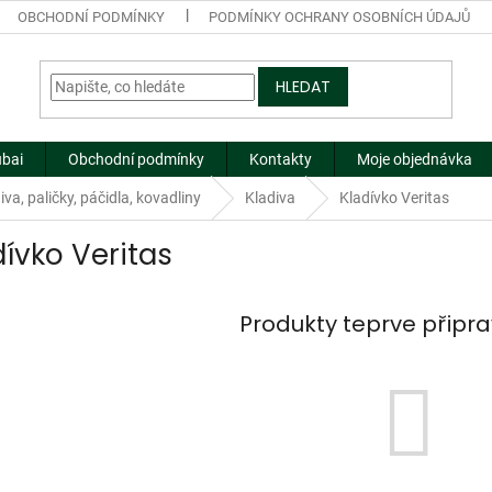
OBCHODNÍ PODMÍNKY
PODMÍNKY OCHRANY OSOBNÍCH ÚDAJŮ
HLEDAT
ubai
Obchodní podmínky
Kontakty
Moje objednávka
iva, paličky, páčidla, kovadliny
Kladiva
Kladívko Veritas
dívko Veritas
Produkty teprve připr