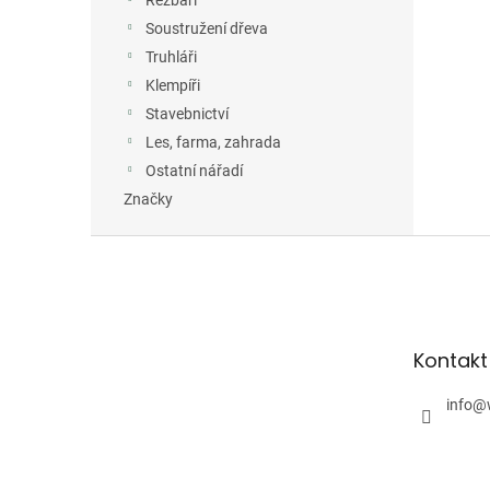
Řezbáři
Soustružení dřeva
Truhláři
Klempíři
Stavebnictví
Les, farma, zahrada
Ostatní nářadí
Značky
Z
á
p
a
t
Kontakt
í
info
@