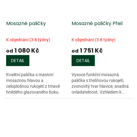
Mosazné paličky
Mosazné paličky Pfeil
K objednání (3-8 týdny)
K objednání (3-8 týdny)
1 080 Kč
1 751 Kč
od
od
DETAIL
DETAIL
Kvalitní palička s masivní
Vysoce funkční mosazná
mosaznou hlavou a
palička s třešňovou rukojetí,
celoplošnou rukojetí z tmavě
zvonovitý tvar hlavice, snadná
hnědého glazovaného buku.
ovladatelnost. Vzhledem k...
Dlouhá a ergonomicky...