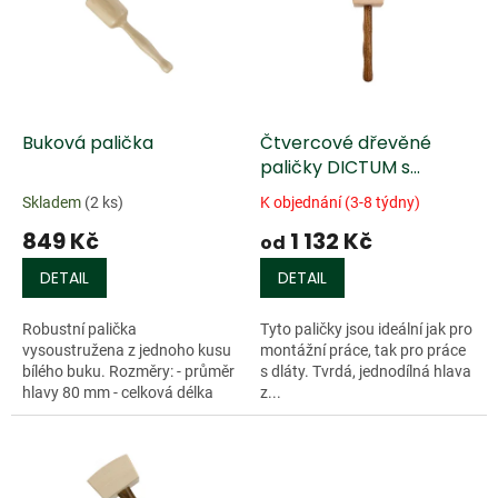
k
i
t
s
ů
p
r
o
d
Buková palička
Čtvercové dřevěné
u
paličky DICTUM s
k
rukojetí z ošetřeného
Skladem
(2 ks)
K objednání (3-8 týdny)
t
ořechu
849 Kč
1 132 Kč
ů
od
DETAIL
DETAIL
Robustní palička
Tyto paličky jsou ideální jak pro
vysoustružena z jednoho kusu
montážní práce, tak pro práce
bílého buku. Rozměry: - průměr
s dláty. Tvrdá, jednodílná hlava
hlavy 80 mm - celková délka
z...
310 mm - hmotnost 520 g