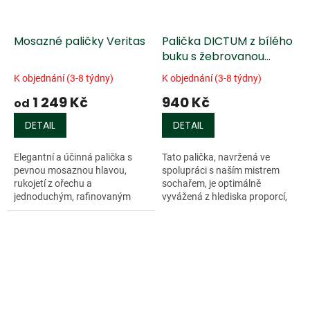
Mosazné paličky Veritas
Palička DICTUM z bílého
buku s žebrovanou
rukojetí
K objednání (3-8 týdny)
K objednání (3-8 týdny)
1 249 Kč
940 Kč
od
DETAIL
DETAIL
Elegantní a účinná palička s
Tato palička, navržená ve
pevnou mosaznou hlavou,
spolupráci s naším mistrem
rukojetí z ořechu a
sochařem, je optimálně
jednoduchým, rafinovaným
vyvážená z hlediska proporcí,
profilem. Navržená pro...
ergonomie...