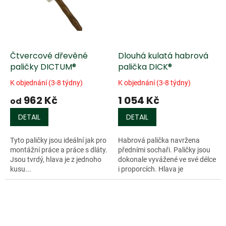
Čtvercové dřevěné
Dlouhá kulatá habrová
paličky DICTUM®
palička DICK®
K objednání (3-8 týdny)
K objednání (3-8 týdny)
962 Kč
1 054 Kč
od
DETAIL
DETAIL
Tyto paličky jsou ideální jak pro
Habrová palička navržena
montážní práce a práce s dláty.
předními sochaři. Paličky jsou
Jsou tvrdý, hlava je z jednoho
dokonale vyvážené ve své délce
kusu...
i proporcích. Hlava je
vysoustružena z...