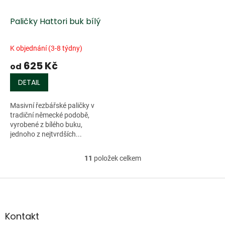
Paličky Hattori buk bílý
K objednání (3-8 týdny)
625 Kč
od
DETAIL
Masivní řezbářské paličky v
tradiční německé podobě,
vyrobené z bílého buku,
jednoho z nejtvrdších...
11
položek celkem
O
v
l
Z
á
á
d
p
a
a
Kontakt
c