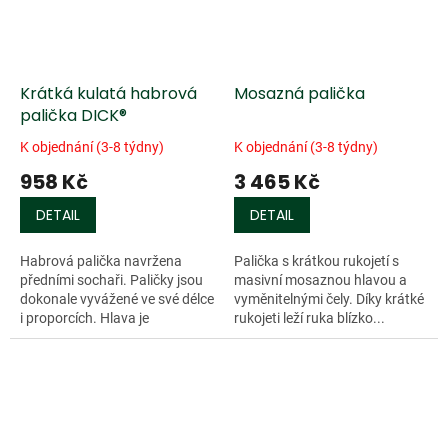
Krátká kulatá habrová
Mosazná palička
palička DICK®
K objednání (3-8 týdny)
K objednání (3-8 týdny)
958 Kč
3 465 Kč
DETAIL
DETAIL
Habrová palička navržena
Palička s krátkou rukojetí s
předními sochaři. Paličky jsou
masivní mosaznou hlavou a
dokonale vyvážené ve své délce
vyměnitelnými čely. Díky krátké
i proporcích. Hlava je
rukojeti leží ruka blízko...
vysoustružena z...