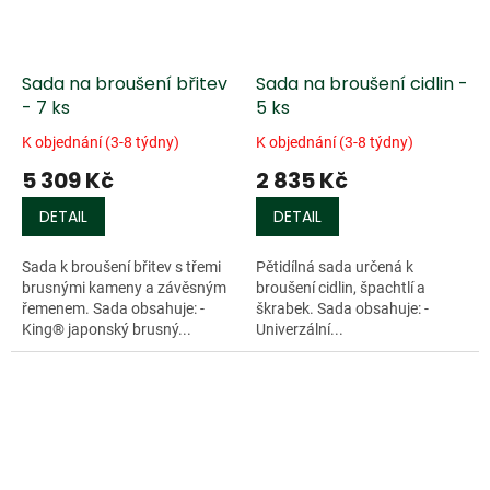
Sada na broušení břitev
Sada na broušení cidlin -
- 7 ks
5 ks
K objednání (3-8 týdny)
K objednání (3-8 týdny)
5 309 Kč
2 835 Kč
DETAIL
DETAIL
Sada k broušení břitev s třemi
Pětidílná sada určená k
brusnými kameny a závěsným
broušení cidlin, špachtlí a
řemenem. Sada obsahuje: -
škrabek. Sada obsahuje: -
King® japonský brusný...
Univerzální...