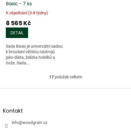
Basic - 7 ks
K objednání (3-8 týdny)
8 565 Kč
DETAIL
Sada Basic je univerzální sadou
k broušení většinu nástrojů
jako dláta, želízka hoblíků a
nože. Sada...
17
položek celkem
O
v
l
Z
á
á
d
p
a
a
Kontakt
c
t
í
í
info
@
woodgrain.cz
p
r