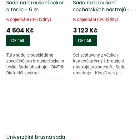
Sada na broušení seker
Sada na broušení
a teslic - 6 ks
sochařských nástrojů -
5 ks
K objednání (3-8 týdny)
K objednání (3-8 týdny)
4 504 Kč
3 123 Kč
DETAIL
DETAIL
Tato sada je poskládána
Set sestavený z větších
speciálně pro broušení seker a
kamenů určený k broušení
teslic. Sada obsahuje: - DMT®
nástrojů pro sochaře. Sada
Diafold® zavírací...
obsahuje: - King® velký...
Univerzální brusná sada