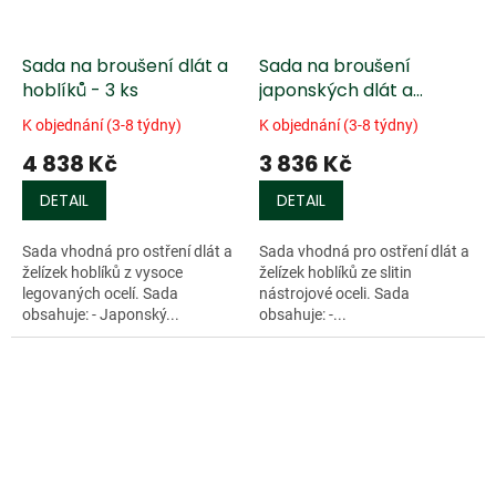
Sada na broušení dlát a
Sada na broušení
hoblíků - 3 ks
japonských dlát a
želízek hoblíků - 3 ks
K objednání (3-8 týdny)
K objednání (3-8 týdny)
4 838 Kč
3 836 Kč
DETAIL
DETAIL
Sada vhodná pro ostření dlát a
Sada vhodná pro ostření dlát a
želízek hoblíků z vysoce
želízek hoblíků ze slitin
legovaných ocelí. Sada
nástrojové oceli. Sada
obsahuje: - Japonský...
obsahuje: -...