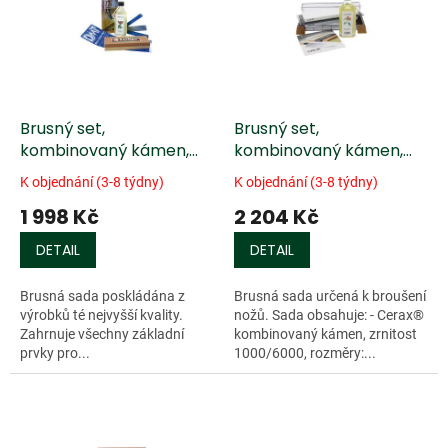
k
i
t
s
ů
p
r
o
d
Brusný set,
Brusný set,
u
kombinovaný kámen,
kombinovaný kámen,
k
brousek DMT® Diafold a
olej a DVD - 3 ks
K objednání (3-8 týdny)
K objednání (3-8 týdny)
t
olej - 3 ks
1 998 Kč
2 204 Kč
ů
DETAIL
DETAIL
Brusná sada poskládána z
Brusná sada určená k broušení
výrobků té nejvyšší kvality.
nožů. Sada obsahuje: - Cerax®
Zahrnuje všechny základní
kombinovaný kámen, zrnitost
prvky pro...
1000/6000, rozměry:...