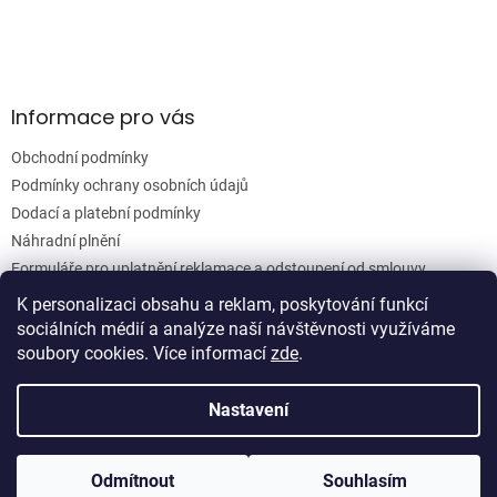
v
k
y
v
ý
Informace pro vás
p
i
Obchodní podmínky
s
u
Podmínky ochrany osobních údajů
Dodací a platební podmínky
Náhradní plnění
Formuláře pro uplatnění reklamace a odstoupení od smlouvy
Moje objednávka
K personalizaci obsahu a reklam, poskytování funkcí
sociálních médií a analýze naší návštěvnosti využíváme
soubory cookies. Více informací
zde
.
Vytvořil Shoptet
Nastavení
Copyright 2026
Woodgrain s.r.o.
. Všechna práva vyhrazena.
Odmítnout
Souhlasím
Upravit nastavení cookies