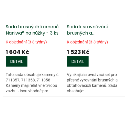
Sada brusných kamenů
Sada k srovnávání
Naniwa® na nůžky - 3 ks
brusných a
obtahovacích kamenů
K objednání (3-8 týdny)
K objednání (3-8 týdny)
1 604 Kč
1 523 Kč
DETAIL
DETAIL
Tato sada obsahuje kameny č.
Vynikající srovnávací set pro
711357, 711358, 711358
přesné vyrovnání brusných a
Kameny mají relativně tvrdou
obtahovacích kamenů. Sada
vazbu. Jsou vhodné pro
obsahuje: -...
vysoce legované, ale i pro...