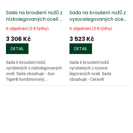
Sada na broušení nožů z
Sada na broušení nožů z
nízkolegovaných ocelí -
vysocelegovaných ocelí
5 ks
- 4 ks
K objednání (3-8 týdny)
K objednání (3-8 týdny)
3 306 Kč
3 523 Kč
DETAIL
DETAIL
Sada k broušení nožů
Sada k broušení nožů
vyrobených z nízkolegovaných
vyrobených z vysoce
ocelí. Sada obsahuje: - Sun
legovaných ocelí. Sada
Tiger® kombinovaný...
obsahuje: - Cerax®
kombinovaný kámen,...