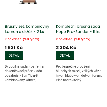
Brusný set, kombinovný
Kompletní brusná sada
kámen a držák - 2 ks
Hope Pro-Sander - 11 ks
K objednání (3-8 týdny)
K objednání (3-8 týdny)
1 631 Kč
2 304 Kč
DETAIL
DETAIL
Dvoudílná sada k ostření a
Pro bezpečné broušení
dokončovací práce. Sada
hlubokých misek, velkých váz a
obsahuje: - Sun Tiger®
jiných hlubokých dutých forem.
kombinovaný kámen,
Plně nastavitelný...
zrnitost...