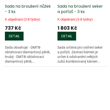
Sada na broušení nůžek
Sada na broušení seker
- 3 ks
a pořízů - 3 ks
K objednání (3-8 týdny)
K objednání (3-8 týdny)
737 Kč
1 803 Kč
DETAIL
DETAIL
Sada obsahuje: - DMT®
Sada určená pro ostření seker
obtahovací diamantový pilník,
a pořízů. Zavírací kámen je
hrubý - DMT® obtahovací
určen k odstranění velkých
diamantový pilník,...
zubů kombinovaný kámen...