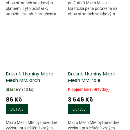
obou stranách smirkovým
polštářků Micro Mesh.
plátnem. Tyto polštářky
Elastická pěna potažená na
umožňují snadné broušení a
obou stranách smirkovým
leštění nepravidelných
plátnem. Tyto polštářky
povrchů. Broušení a leštění je
umožňují snadné broušení a
snadné, rovnoměrné a...
leštění nepravidelných
povrchů....
Brusné tkaniny Micro
Brusné tkaniny Micro
Mesh MM, arch
Mesh MM, role
Skladem
(10 ks)
K objednání (3-8 týdny)
86 Kč
3 546 Kč
DETAIL
DETAIL
Micro Mesh MM byl původně
Micro Mesh MM byl původně
vyvinut pro leštění tvrdých
vyvinut pro leštění tvrdých