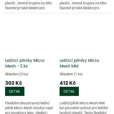
plastů. Jemná krupice na této
plastů. Jemná krupice na této
tkanině je také ideální pro
tkanině je také ideální pro
opracování dřeva, plexiskla,
opracování dřeva, plexiskla,
sklolaminátu a pro leštění...
sklolaminátu a pro leštění...
Doprodej
Leštící pilníky Micro
Leštící pilníky Micro
Mesh - 2 ks
Mesh MM
Skladem
(3 ks)
Skladem
(1 ks)
302 Kč
412 Kč
DETAIL
DETAIL
Flexibilní oboustranný leštící
Leštící pilník Micro Mesh MM
pilník Micro Mesh vhodný např.
byl původně vyvinut pro leštění
pro korektury laku. Ideální i
tvrdých plastů. Tento flexibilní