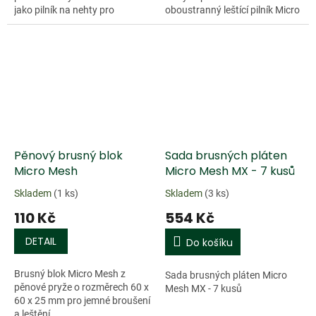
jako pilník na nehty pro
oboustranný leštící pilník Micro
kytaristy apod. Jádro z husté
Mesh je vhodný např. pro
pěny je potažené na obou...
korektury laku. Ideální i...
Doprodej
Pěnový brusný blok
Sada brusných pláten
Micro Mesh
Micro Mesh MX - 7 kusů
Skladem
(1 ks)
Skladem
(3 ks)
110 Kč
554 Kč
DETAIL
Do košíku
Brusný blok Micro Mesh z
Sada brusných pláten Micro
pěnové pryže o rozměrech 60 x
Mesh MX - 7 kusů
60 x 25 mm pro jemné broušení
a leštění.