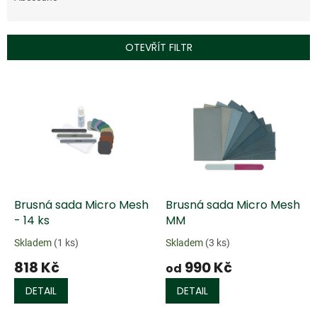
n
í
p
OTEVŘÍT FILTR
r
o
V
d
ý
u
p
k
i
t
s
ů
p
r
o
d
Brusná sada Micro Mesh
Brusná sada Micro Mesh
u
- 14 ks
MM
k
Skladem
(1 ks)
Skladem
(3 ks)
t
818 Kč
990 Kč
ů
od
DETAIL
DETAIL