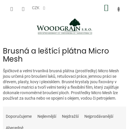
Přejít
NÁKUP
na
CZK
obsah
KOŠÍK
Brusná a leštící plátna Micro
Mesh
Špičkové a velmi trvanlivá brusná plátna (prostředky) Micro Mesh
jsou určená pro broušení laků, retušovací práce, jemnou práci se
dřevem, plasty, kovy i plexisklem. Brusné krystaly jsou fixovány v
silikonové matrici a tvoří velmi tenký a flexibilní film, který zajišťuje
dokonale rovnoměrné broušení ploch. Prostředky Micro Mesh lze
používat za sucha nebo ve spojení s olejem, vodou či petrojelem.
Ř
a
Doporučujeme
Nejlevnější
Nejdražší
Nejprodávanější
z
e
Abecedně