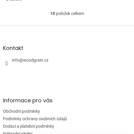
10
položek celkem
O
v
l
Z
á
á
d
p
a
a
Kontakt
c
t
í
í
info
@
woodgrain.cz
p
r
v
k
y
v
ý
Informace pro vás
p
i
Obchodní podmínky
s
u
Podmínky ochrany osobních údajů
Dodací a platební podmínky
Náhradní plnění