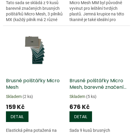
Tato sada se skládá z 9 kusů
Micro Mesh MM byl původně
barevně značených brusných
vyvinut pro leštění tvrdých
polštářků Micro Mesh, 3 pilníků
plastů. Jemná krupice na této
MX (každý pilník má 2 různé
tkanině je také ideální pro
zrnitosti), leštící hadřík, leštící
opracování dřeva, plexiskla,
prostředek Micro Gloss....
sklolaminátu a pro leštění...
Brusné polštářky Micro
Brusné polštářky Micro
Mesh
Mesh, barevné značení
zrnitostí - 9 ks
Skladem
(2 ks)
Skladem
(5 ks)
159 Kč
676 Kč
DETAIL
DETAIL
Elastická pěna potažená na
Sada 9 kusů brusných