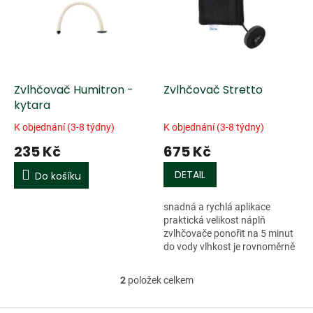
k
i
t
s
ů
p
r
o
d
Zvlhčovač Humitron -
Zvlhčovač Stretto
u
kytara
k
K objednání (3-8 týdny)
K objednání (3-8 týdny)
t
235 Kč
675 Kč
ů
DETAIL
Do košíku
snadná a rychlá aplikace
praktická velikost náplň
zvlhčovače ponořit na 5 minut
do vody vlhkost je rovnoměrně
uvolňována po několik příštích
týdnů opakovatelně použitelné
2
položek celkem
O
v
l