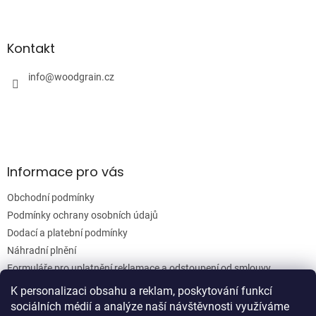
Z
á
á
d
p
a
a
Kontakt
c
t
í
í
info
@
woodgrain.cz
p
r
v
k
y
v
ý
Informace pro vás
p
i
Obchodní podmínky
s
u
Podmínky ochrany osobních údajů
Dodací a platební podmínky
Náhradní plnění
Formuláře pro uplatnění reklamace a odstoupení od smlouvy
Moje objednávka
K personalizaci obsahu a reklam, poskytování funkcí
sociálních médií a analýze naší návštěvnosti využíváme