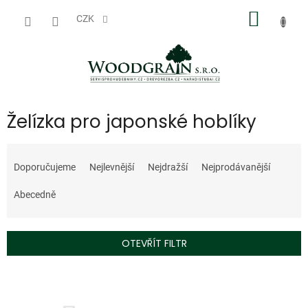
Přejít
NÁKUP
na
CZK
obsah
KOŠÍK
Želízka pro japonské hoblíky
Ř
a
Doporučujeme
Nejlevnější
Nejdražší
Nejprodávanější
z
e
Abecedně
n
í
p
OTEVŘÍT FILTR
r
o
V
d
ý
u
p