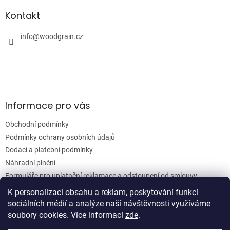
p
a
a
Kontakt
c
t
í
í
info
@
woodgrain.cz
p
r
v
k
y
v
ý
Informace pro vás
p
i
Obchodní podmínky
s
u
Podmínky ochrany osobních údajů
Dodací a platební podmínky
Náhradní plnění
Formuláře pro uplatnění reklamace a odstoupení od smlouvy
Moje objednávka
K personalizaci obsahu a reklam, poskytování funkcí
sociálních médií a analýze naší návštěvnosti využíváme
soubory cookies. Více informací
zde
.