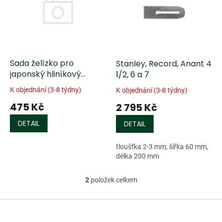
k
i
t
s
ů
p
r
o
d
Sada želízko pro
Stanley, Record, Anant 4
u
japonský hliníkový
1/2, 6 a 7
k
hoblík HSS - 5 ks
K objednání (3-8 týdny)
K objednání (3-8 týdny)
t
475 Kč
2 795 Kč
ů
DETAIL
DETAIL
tloušťka 2-3 mm, šířka 60 mm,
délka 200 mm
2
položek celkem
O
v
l
Z
á
á
d