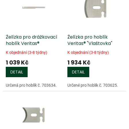
k
i
t
s
ů
p
r
o
d
Želízka pro drážkovací
Želízka pro hoblík
u
hoblík Veritas®
Veritas® "Vlaštovka"
k
K objednání (3-8 týdny)
K objednání (3-8 týdny)
t
1 039 Kč
1 934 Kč
ů
DETAIL
DETAIL
Určená pro hoblík č. 703634.
Určené pro hoblík č. 703625.