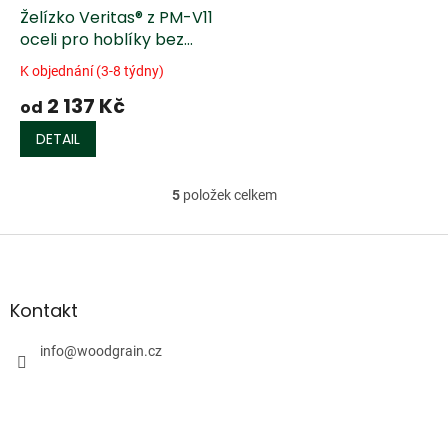
Želízko Veritas® z PM-V11
oceli pro hoblíky bez
rukojetí
K objednání (3-8 týdny)
2 137 Kč
od
DETAIL
5
položek celkem
O
v
l
Z
á
á
d
p
a
a
Kontakt
c
t
í
í
info
@
woodgrain.cz
p
r
v
k
y