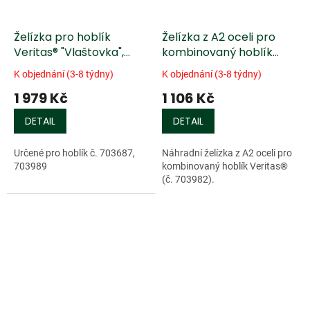
Želízka pro hoblík
Želízka z A2 oceli pro
Veritas® "Vlaštovka",
kombinovaný hoblík
konkávní
Veritas®
K objednání (3-8 týdny)
K objednání (3-8 týdny)
1 979 Kč
1 106 Kč
DETAIL
DETAIL
Určené pro hoblík č. 703687,
Náhradní želízka z A2 oceli pro
703989
kombinovaný hoblík Veritas®
(č. 703982).