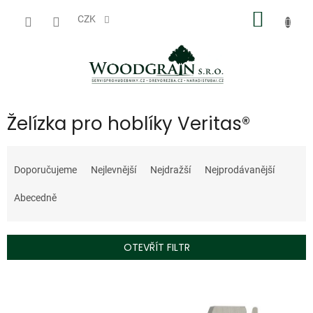
Přejít
NÁKUP
na
CZK
obsah
KOŠÍK
Želízka pro hoblíky Veritas®
Ř
a
Doporučujeme
Nejlevnější
Nejdražší
Nejprodávanější
z
e
Abecedně
n
í
p
OTEVŘÍT FILTR
r
o
V
d
ý
u
p