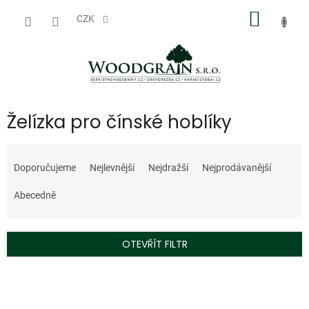
Přejít
NÁKUP
na
CZK
obsah
KOŠÍK
Želízka pro čínské hoblíky
Ř
a
Doporučujeme
Nejlevnější
Nejdražší
Nejprodávanější
z
e
Abecedně
n
í
p
OTEVŘÍT FILTR
r
o
V
d
ý
u
p