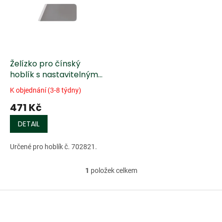
k
i
t
s
ů
p
r
o
d
Želízko pro čínský
u
hoblík s nastavitelným
k
dorazem
K objednání (3-8 týdny)
t
471 Kč
ů
DETAIL
Určené pro hoblík č. 702821.
1
položek celkem
O
v
l
Z
á
á
d
p
a