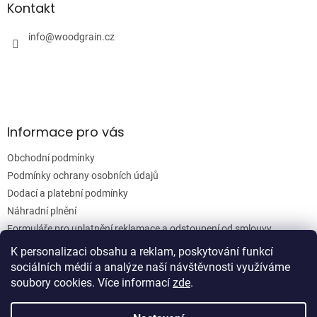
a
Kontakt
c
t
í
í
info
@
woodgrain.cz
p
r
v
k
y
v
ý
Informace pro vás
p
i
Obchodní podmínky
s
u
Podmínky ochrany osobních údajů
Dodací a platební podmínky
Náhradní plnění
Formuláře pro uplatnění reklamace a odstoupení od smlouvy
Moje objednávka
K personalizaci obsahu a reklam, poskytování funkcí
sociálních médií a analýze naší návštěvnosti využíváme
soubory cookies. Více informací
zde
.
Vytvořil Shoptet